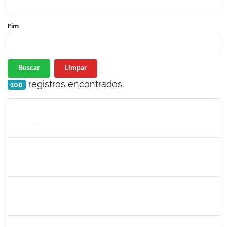
Fim
Buscar
Limpar
registros encontrados.
100
Matrícula
Nome
Cargo
Processo
Início
Fim
Status
1652457
ELIAS LIBORIO PARDO CASAS NETO JUNIOR
Técnico
23007.00002272/2024-16
21/03/2024
18/06/2024
Concluído
2328936
JENILDA BASTOS ALMEIDA PINHEIRO
Técnico
23007.00029552/2023-77
13/03/2024
27/03/2024
Concluído