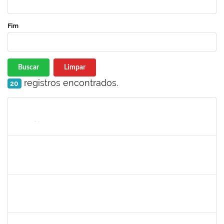
Fim
Buscar
Limpar
registros encontrados.
20
Matrícula
Nome
Cargo
Processo
Início
Fim
Status
1670376
FLORA BONAZZI PIASENTIN
Docente
23007.00026322/2025-78
16/03/2026
13/06/2026
Concluído
2213515
SILVIA MICHELE LOPES MACEDO
Docente
23007.00027071/2025-31
02/03/2026
30/05/2026
Concluído