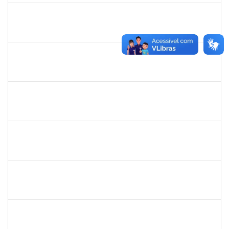
1838442
VITORIA CAROLINE DA SILVA PORTO
Técnico
23007.00003277/2025-38
08/12/2025
19/01/2026
Concluído
1026881
KASSIO CARVALHO DA SILVA
Técnico
23007.00024968/2024-70
02/12/2025
31/12/2025
Concluído
1847366
ANGELA CRISTINA DE OLIVEIRA LIMA
Técnico
23007.00005268/2025-19
25/11/2025
19/12/2025
Concluído
2328936
JENILDA BASTOS ALMEIDA PINHEIRO
Técnico
23007.00007283/2025-31
24/11/2025
08/12/2025
Concluído
1162621
WILLIAM OLIVEIRA SILVA SANTOS
Técnico
23007.00012085/2025-66
24/11/2025
19/12/2025
Concluído
HELENILDO SANTANA DOS SANTOS
HELENILDO SANTANA DOS SANTOS
Técnico
23007.00014634/2025-16
24/11/2025