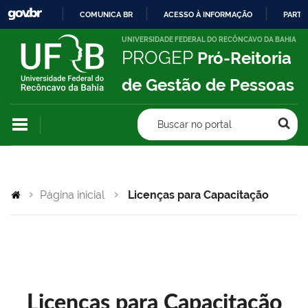
COMUNICA BR
ACESSO À INFORMAÇÃO
PARTI
IR
UNIVERSIDADE FEDERAL DO RECÔNCAVO DA BAHIA
PROGEP
Pró-Reitoria
PARA
O
de Gestão de Pessoas
CONTEÚDO
Buscar no portal
Página inicial
Licenças para Capacitação
Licenças para Capacitação