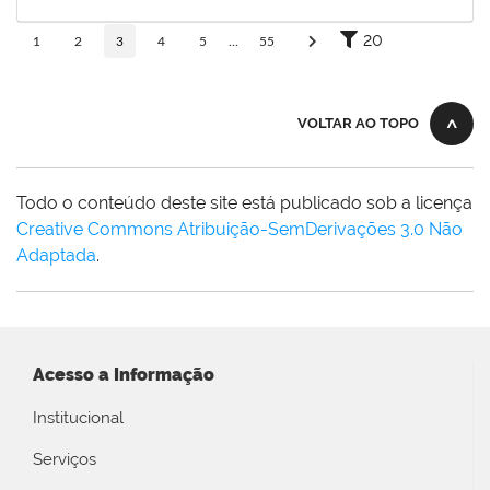
23/12/2025
Concluído
20
1
2
3
4
5
...
55
VOLTAR AO TOPO
Todo o conteúdo deste site está publicado sob a licença
Creative Commons Atribuição-SemDerivações 3.0 Não
Adaptada
.
Acesso a Informação
Institucional
Serviços