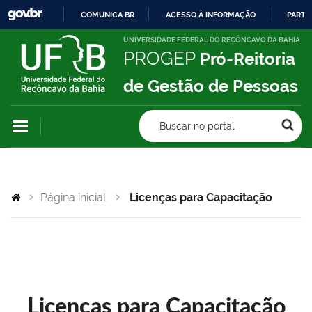
COMUNICA BR
ACESSO À INFORMAÇÃO
PARTI
IR
UNIVERSIDADE FEDERAL DO RECÔNCAVO DA BAHIA
PROGEP
Pró-Reitoria
PARA
O
de Gestão de Pessoas
CONTEÚDO
Buscar no portal
Página inicial
Licenças para Capacitação
Licenças para Capacitação