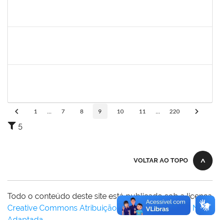
1446308
DANILO MARQUES SCALDAFERRI
Docente
23007.00026682/2025-58
01/03/2026
29/05/2026
Concluído
1153042
GUILHERME MOREIRA FERNANDES
Docente
23007.00028901/2025-91
01/03/2026
29/05/2026
Concluído
1718454
REGINA MARQUES DE SOUZA
Docente
23007.00000959/2026-56
01/03/2026
29/05/2026
Concluído
1
...
7
8
9
10
11
...
220
5
VOLTAR AO TOPO
Todo o conteúdo deste site está publicado sob a licença
Creative Commons Atribuição-SemDerivações 3.0 Não
Adaptada
.