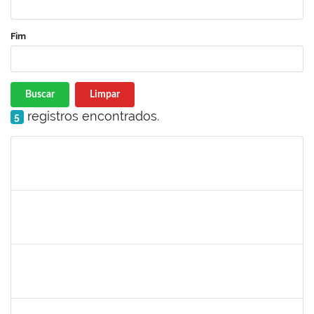
Fim
Buscar
Limpar
registros encontrados.
5
Matrícula
Nome
Cargo
Processo
Início
Fim
Status
1670376
FLORA BONAZZI PIASENTIN
Docente
23007.00026322/2025-78
16/03/2026
13/06/2026
Concluído
2213515
SILVIA MICHELE LOPES MACEDO
Docente
23007.00027071/2025-31
02/03/2026
30/05/2026
Concluído