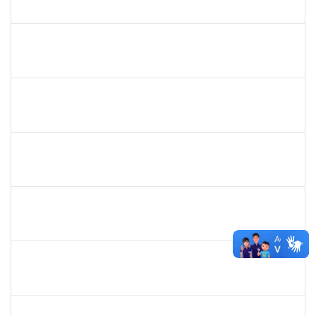
23007.00000308/2025-79
10/11/2025
24/12/2025
Concluído
HELENILDO SANTANA DOS SANTOS
HELENILDO SANTANA DOS SANTOS
Técnico
23007.00014634/2025-16
24/11/2025
23/12/2025
Concluído
2374175
SUZANE ATAIDE DOS ANJOS
Técnico
23007.00021338/2024-13
24/11/2025
23/12/2025
Concluído
2376770
GUSTAVO MODESTO DE AMORIM
Docente
23007.00015507/2025-16
24/09/2025
22/12/2025
Concluído
2257315
MAURICIO DE NANTES RAMOS
Técnico
23007.00024384/2025-24
24/11/2025
21/12/2025
Concluído
1615408
ANDERON MELHOR MIRANDA
Docente
23007.00012934/2025-35
22/09/2025
20/12/2025
Concluído
1844377