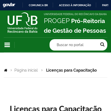
COMUNICA BR
ACESSO À INFORMAÇÃO
PARTI
IR
UNIVERSIDADE FEDERAL DO RECÔNCAVO DA BAHIA
PROGEP
Pró-Reitoria
PARA
O
de Gestão de Pessoas
CONTEÚDO
Buscar no portal
Página inicial
Licenças para Capacitação
Licenças para Capacitação