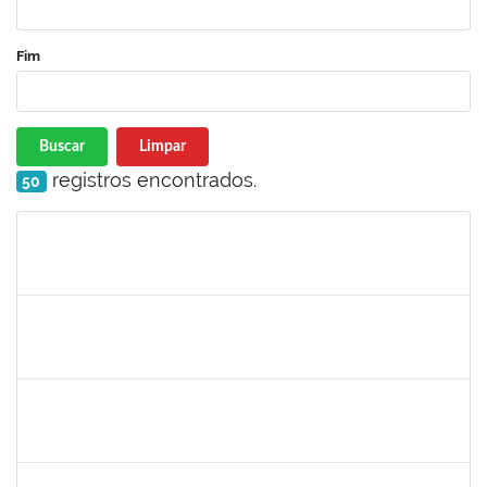
Fim
Buscar
Limpar
registros encontrados.
50
Matrícula
Nome
Cargo
Processo
Início
Fim
Status
1446308
DANILO MARQUES SCALDAFERRI
Docente
23007.00026682/2025-58
01/03/2026
29/05/2026
Concluído
1153042
GUILHERME MOREIRA FERNANDES
Docente
23007.00028901/2025-91
01/03/2026
29/05/2026
Concluído