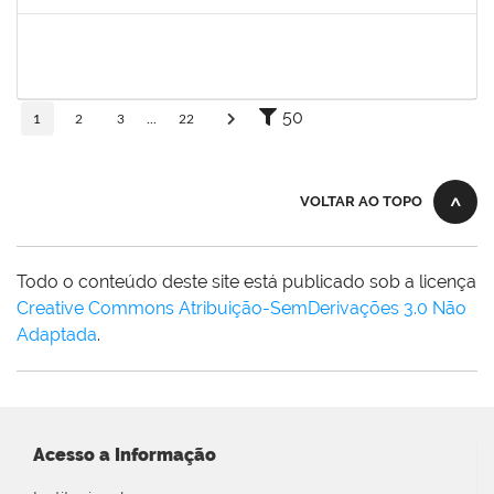
Concluído
1381835
JULIO ELOISIO BRANDAO DA SILVA
Docente
23007.00008877/2025-61
02/09/2025
30/11/2025
Concluído
50
1
2
3
...
22
VOLTAR AO TOPO
Todo o conteúdo deste site está publicado sob a licença
Creative Commons Atribuição-SemDerivações 3.0 Não
Adaptada
.
Acesso a Informação