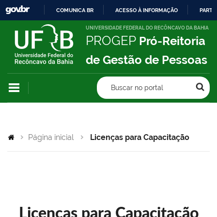
COMUNICA BR
ACESSO À INFORMAÇÃO
PARTI
IR
UNIVERSIDADE FEDERAL DO RECÔNCAVO DA BAHIA
PROGEP
Pró-Reitoria
PARA
O
de Gestão de Pessoas
CONTEÚDO
Buscar no portal
Página inicial
Licenças para Capacitação
Licenças para Capacitação