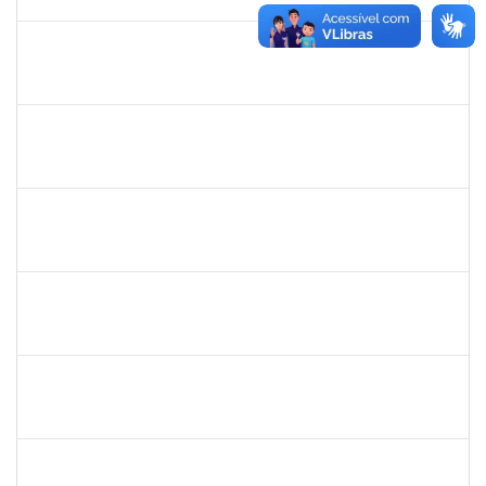
06/06/2019
Concluído
1651330
Ana Rita Santiago
Docente
23007.021409/2018-54
11/03/2019
10/06/2019
Concluído
1836241
Rodrigo Fernandes Cunha
Técnico
23007.0010214/2019-64
13/05/2019
11/06/2019
Concluído
1856918
Tércio de Miranda Rogério de Souza
Técnico
23007.0011148/2019-66
13/05/2019
14/06/2019
Concluído
1754476
Fernanda Aguiar Carneiro Martins
Docente
23007.002127/2019-66
18/03/2019
17/06/2019
Concluído
1873900
José Francisco Coutinho
Técnico
23007.00005909/2019-93
21/05/2019
19/06/2019
Concluído
2652407
João Maurício Dantas Batista
Técnico