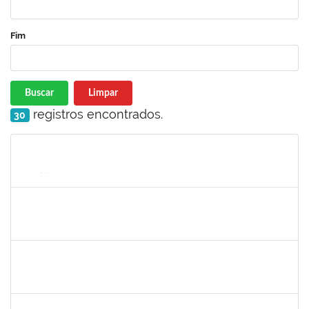
Fim
Buscar
Limpar
registros encontrados.
30
Matrícula
Nome
Cargo
Processo
Início
Fim
Status
1673006
Aline Santiago Barbosa
Técnico
23007.000136/2019-85
01/02/2019
31/03/2019
Concluído
1744760
Francis Valter Pepe França
Docente
23007.002250/2019-43
06/03/2019
04/04/2019
Concluído