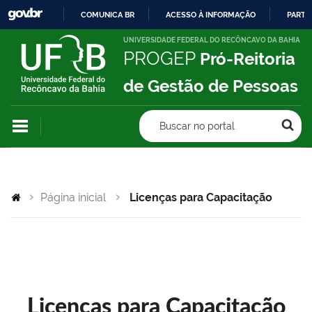
COMUNICA BR
ACESSO À INFORMAÇÃO
PARTI
IR
UNIVERSIDADE FEDERAL DO RECÔNCAVO DA BAHIA
PROGEP
Pró-Reitoria
PARA
O
de Gestão de Pessoas
CONTEÚDO
Buscar no portal
Página inicial
Licenças para Capacitação
Licenças para Capacitação