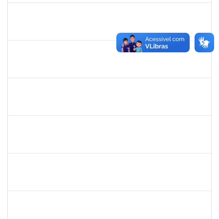
1838442
VITORIA CAROLINE DA SILVA PORTO
Técnico
23007.00003277/2025-38
08/12/2025
19/01/2026
Concluído
1026881
KASSIO CARVALHO DA SILVA
Técnico
23007.00024968/2024-70
02/12/2025
31/12/2025
Concluído
1847366
ANGELA CRISTINA DE OLIVEIRA LIMA
Técnico
23007.00005268/2025-19
25/11/2025
19/12/2025
Concluído
2328936
JENILDA BASTOS ALMEIDA PINHEIRO
Técnico
23007.00007283/2025-31
24/11/2025
08/12/2025
Concluído
1162621
WILLIAM OLIVEIRA SILVA SANTOS
Técnico
23007.00012085/2025-66
24/11/2025
19/12/2025
Concluído
HELENILDO SANTANA DOS SANTOS
HELENILDO SANTANA DOS SANTOS
Técnico
23007.00014634/2025-16
24/11/2025