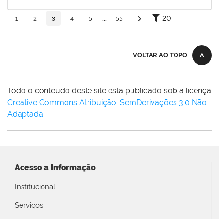
23/12/2025
Concluído
20
1
2
3
4
5
...
55
VOLTAR AO TOPO
Todo o conteúdo deste site está publicado sob a licença
Creative Commons Atribuição-SemDerivações 3.0 Não
Adaptada
.
Acesso a Informação
Institucional
Serviços