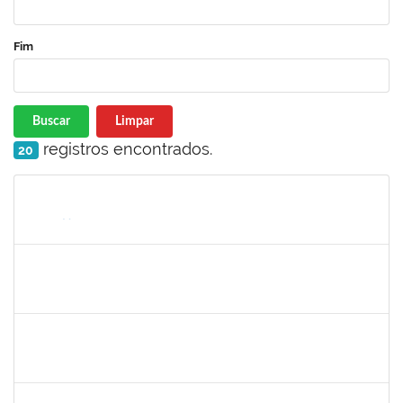
Fim
Buscar
Limpar
registros encontrados.
20
Matrícula
Nome
Cargo
Processo
Início
Fim
Status
1670376
FLORA BONAZZI PIASENTIN
Docente
23007.00026322/2025-78
16/03/2026
13/06/2026
Concluído
2213515
SILVIA MICHELE LOPES MACEDO
Docente
23007.00027071/2025-31
02/03/2026
30/05/2026
Concluído