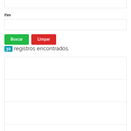
Fim
Buscar
Limpar
registros encontrados.
30
Matrícula
Nome
Cargo
Processo
Início
Fim
Status
1670376
FLORA BONAZZI PIASENTIN
Docente
23007.00026322/2025-78
16/03/2026
13/06/2026
Concluído
2213515
SILVIA MICHELE LOPES MACEDO
Docente
23007.00027071/2025-31
02/03/2026
30/05/2026
Concluído