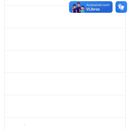
23/12/2025
Concluído
2257315
MAURICIO DE NANTES RAMOS
Técnico
23007.00024384/2025-24
24/11/2025
21/12/2025
Concluído
2374175
SUZANE ATAIDE DOS ANJOS
Técnico
23007.00021338/2024-13
24/11/2025
23/12/2025
Concluído
287121
AIDA CELESTE SILVEIRA MAIA
Técnico
23007.00016902/2025-84
20/11/2025
05/12/2025
Concluído
2295824
PRISCILA REGINA DE ASSIS DA SILVA
Técnico
23007.00015518/2025-10
10/11/2025
07/02/2026
Concluído
1919544
MARIA DAS GRAÇAS MASCARENHAS QUEIROZ
Técnico
23007.00000308/2025-79
10/11/2025
24/12/2025
Concluído
2265449
THIAGO ÍTALO ROCHA DE JESUS
Técnico