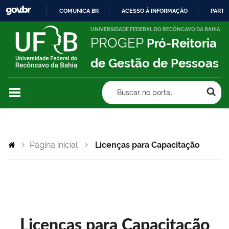
COMUNICA BR
ACESSO À INFORMAÇÃO
PARTI
IR
UNIVERSIDADE FEDERAL DO RECÔNCAVO DA BAHIA
PROGEP
Pró-Reitoria
PARA
O
de Gestão de Pessoas
CONTEÚDO
Buscar no portal
Página inicial
Licenças para Capacitação
Licenças para Capacitação