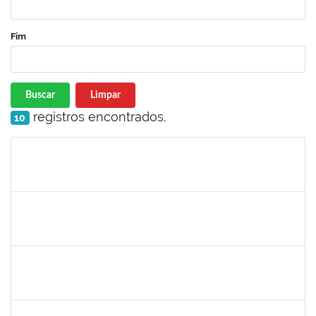
Fim
Buscar
Limpar
registros encontrados.
10
Matrícula
Nome
Cargo
Processo
Início
Fim
Status
2126474
SUELLY PINTO TEIXEIRA DE MORAIS
23007.00022659/2024-42
11/03/2024
08/06/2025
Concluído
2126474
SUELLY PINTO TEIXEIRA DE MORAIS
23007.00022659/2024-42
11/03/2024
08/06/2025
Concluído