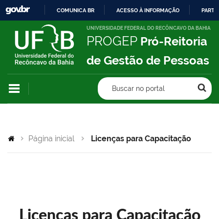
COMUNICA BR
ACESSO À INFORMAÇÃO
PARTI
IR
UNIVERSIDADE FEDERAL DO RECÔNCAVO DA BAHIA
PROGEP
Pró-Reitoria
PARA
O
de Gestão de Pessoas
CONTEÚDO
Buscar no portal
Página inicial
Licenças para Capacitação
Licenças para Capacitação