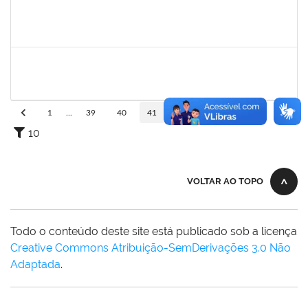
1532399
KARINA ZANOTI FONSECA
Docente
23007.00028493/2023-55
04/03/2024
01/06/2024
Concluído
285662
CARLOS ALFREDO LOPES DE CARVALHO
Docente
23007.00030944/2023-32
04/03/2024
01/06/2024
Concluído
1
...
39
40
41
42
43
...
110
10
VOLTAR AO TOPO
Todo o conteúdo deste site está publicado sob a licença
Creative Commons Atribuição-SemDerivações 3.0 Não
Adaptada
.