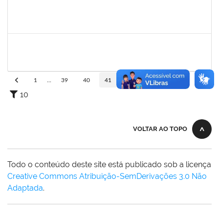
1532399
KARINA ZANOTI FONSECA
Docente
23007.00028493/2023-55
04/03/2024
01/06/2024
Concluído
285662
CARLOS ALFREDO LOPES DE CARVALHO
Docente
23007.00030944/2023-32
04/03/2024
01/06/2024
Concluído
1
...
39
40
41
42
43
...
110
10
VOLTAR AO TOPO
Todo o conteúdo deste site está publicado sob a licença
Creative Commons Atribuição-SemDerivações 3.0 Não
Adaptada
.