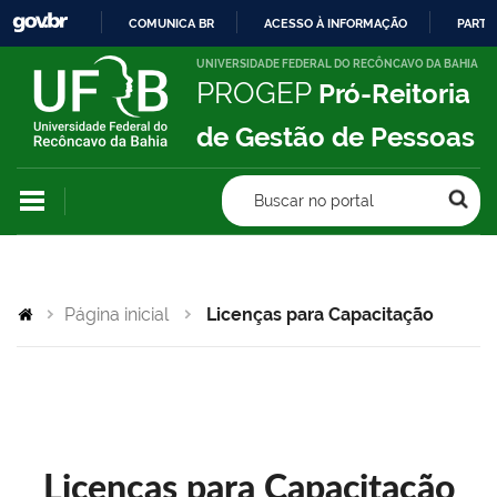
COMUNICA BR
ACESSO À INFORMAÇÃO
PARTI
IR
UNIVERSIDADE FEDERAL DO RECÔNCAVO DA BAHIA
PROGEP
Pró-Reitoria
PARA
O
de Gestão de Pessoas
CONTEÚDO
Buscar no portal
Página inicial
Licenças para Capacitação
Licenças para Capacitação