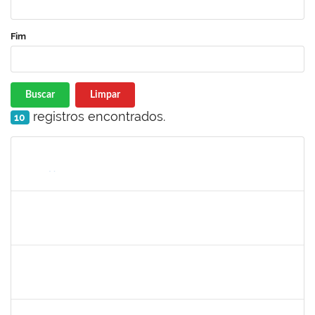
Fim
Buscar
Limpar
registros encontrados.
10
Matrícula
Nome
Cargo
Processo
Início
Fim
Status
2126474
SUELLY PINTO TEIXEIRA DE MORAIS
23007.00022659/2024-42
11/03/2024
08/06/2025
Concluído
2126474
SUELLY PINTO TEIXEIRA DE MORAIS
23007.00022659/2024-42
11/03/2024
08/06/2025
Concluído