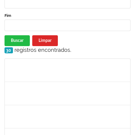
Fim
Buscar
Limpar
registros encontrados.
30
Matrícula
Nome
Cargo
Processo
Início
Fim
Status
1414192
ROSY DE OLIVEIRA
Docente
23007.00028793/2023-06
13/03/2024
10/06/2024
Concluído
1647276
ONEIDE ANDRADE DA COSTA
Técnico
23007.00002554/2024-65
11/03/2024
03/05/2024
Concluído