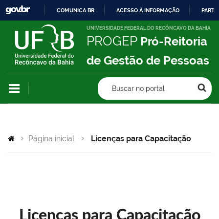
COMUNICA BR
ACESSO À INFORMAÇÃO
PARTI
IR
UNIVERSIDADE FEDERAL DO RECÔNCAVO DA BAHIA
PROGEP
Pró-Reitoria
PARA
O
de Gestão de Pessoas
CONTEÚDO
Buscar no portal
Página inicial
Licenças para Capacitação
Licenças para Capacitação