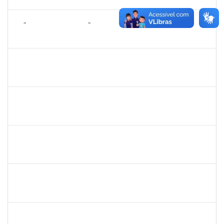
15/03/2024
Concluído
1393030
JOÃO TIAGO ASSUNÇÃO GOMES
Docente
23007.00024720/2023-76
01/03/2024
29/05/2024
Concluído
1551587
FABRICIO LYRIO SANTOS
Docente
23007.00025615/2023-64
01/03/2024
31/05/2024
Concluído
1367883
MARGARETE COSTA HELIOTERIO
Docente
23007.00028583/2023-50
01/03/2024
31/05/2024
Concluído
1043790
DOROTEA SOUZA BASTOS
Docente
23007.00031168/2023-95
27/02/2024
24/05/2024
Concluído
1573301
JOMARA SILVA DOS SANTOS SOUZA
Técnico
23007.00000680/2024-29
27/02/2024
26/04/2024
Concluído
2268649
THARISA SOUZA ALMEIDA
Técnico