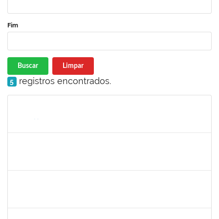
Fim
Buscar
Limpar
registros encontrados.
5
Matrícula
Nome
Cargo
Processo
Início
Fim
Status
1414192
ROSY DE OLIVEIRA
Docente
23007.00028793/2023-06
13/03/2024
10/06/2024
Concluído
1647276
ONEIDE ANDRADE DA COSTA
Técnico
23007.00002554/2024-65
11/03/2024
03/05/2024
Concluído