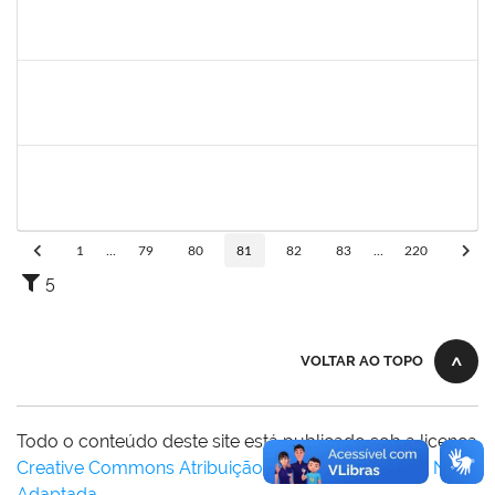
2126474
SUELLY PINTO TEIXEIRA DE MORAIS
23007.00022659/2024-42
11/03/2024
08/06/2025
Concluído
2126474
SUELLY PINTO TEIXEIRA DE MORAIS
23007.00022659/2024-42
11/03/2024
08/06/2025
Concluído
1987854
NADJA VLADI CARDOSO GUMES
Docente
23007.00029640/2023-29
11/03/2024
08/06/2024
Concluído
1
...
79
80
81
82
83
...
220
5
VOLTAR AO TOPO
Todo o conteúdo deste site está publicado sob a licença
Creative Commons Atribuição-SemDerivações 3.0 Não
Adaptada
.