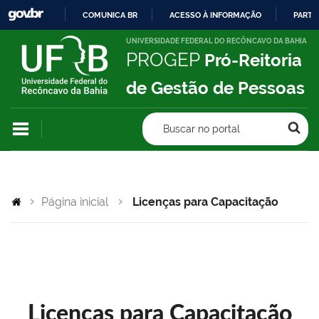
COMUNICA BR
ACESSO À INFORMAÇÃO
PARTI
IR
UNIVERSIDADE FEDERAL DO RECÔNCAVO DA BAHIA
PROGEP
Pró-Reitoria
PARA
O
de Gestão de Pessoas
CONTEÚDO
Buscar no portal
Página inicial
Licenças para Capacitação
Licenças para Capacitação