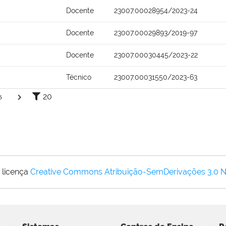
Docente
23007.00028954/2023-24
Docente
23007.00029893/2019-97
Docente
23007.00030445/2023-22
Técnico
23007.00031550/2023-63
20
5
 licença
Creative Commons Atribuição-SemDerivações 3.0 