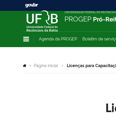
UNIVERSIDADE FEDERAL DO RECÔNCAV
PROGEP
Pró-Rei
Agenda da PROGEP
Boletim de servi
Página inicial
Licenças para Capacitaç
L