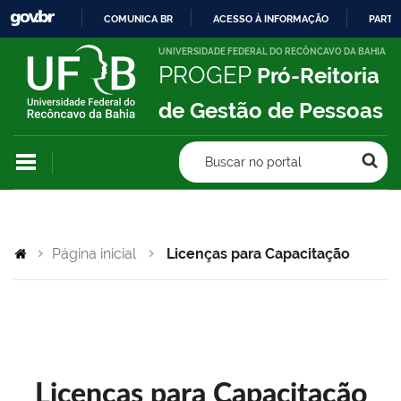
COMUNICA BR
ACESSO À INFORMAÇÃO
PARTI
IR
UNIVERSIDADE FEDERAL DO RECÔNCAVO DA BAHIA
PROGEP
Pró-Reitoria
PARA
O
de Gestão de Pessoas
CONTEÚDO
Buscar no portal
Página inicial
Licenças para Capacitação
Licenças para Capacitação