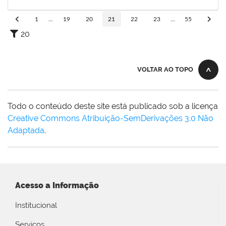
29/04/2024
Concluído
1
...
19
20
21
22
23
...
55
20
VOLTAR AO TOPO
Todo o conteúdo deste site está publicado sob a licença
Creative Commons Atribuição-SemDerivações 3.0 Não
Adaptada
.
Acesso a Informação
Institucional
Serviços