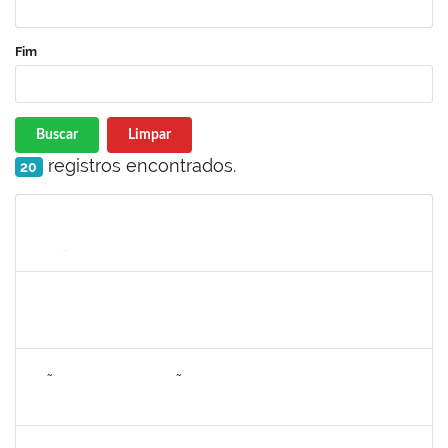
Fim
Buscar
Limpar
registros encontrados.
20
Matrícula
Nome
Cargo
Processo
Início
Fim
Status
1552735
FRANCELI DA SILVA
Docente
23007.00029893/2019-97
01/03/2024
29/05/2024
Concluído
1393030
JOÃO TIAGO ASSUNÇÃO GOMES
Docente
23007.00024720/2023-76
01/03/2024
29/05/2024
Concluído