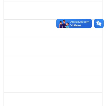
2257966
CECILIA NASCIMENTO PIRES
Técnico
23007.00032258/2023-56
01/04/2024
30/04/2024
Concluído
2331851
THIAGO LOURO DE ARAUJO
Técnico
23007.00001301/2024-43
01/04/2024
30/04/2024
Concluído
2026459
SANDRINE DA SILVA SOUZA
Técnico
23007.00010233/2023-24
01/04/2024
30/04/2024
Concluído
2134954
ANA PAULA PORTELA GOMES VIVAS
Técnico
23007.00030602/2023-51
01/04/2024
30/04/2024
Concluído
1740212
ANA ROSA MARQUES ARAUJO TEIXEIRA
Docente
23007.00030446/2023-92
01/02/2024
30/04/2024
Concluído
1217453
ANDRESSA HOSANA SOUZA DE OLIVEIRA
Técnico
23007.00027174/2023-69
15/04/2024