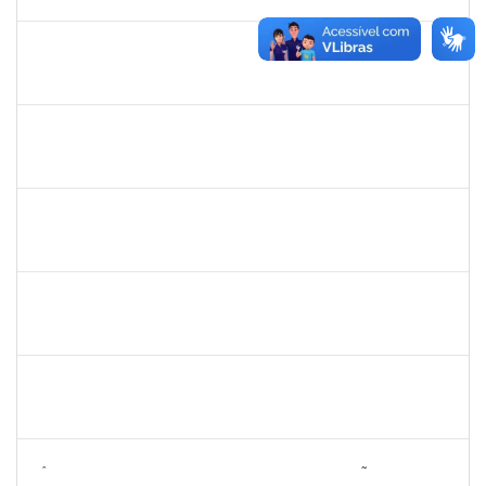
30/04/2024
Concluído
1217453
ANDRESSA HOSANA SOUZA DE OLIVEIRA
Técnico
23007.00027174/2023-69
15/04/2024
29/04/2024
Concluído
2663815
CLAUDIA TELLES GODOY
Técnico
23007.00002760/2024-32
01/04/2024
28/04/2024
Concluído
1573301
JOMARA SILVA DOS SANTOS SOUZA
Técnico
23007.00000680/2024-29
27/02/2024
26/04/2024
Concluído
287747
MARIA DA CONCEICAO DE MELO TORRES
Docente
23007.00023579/2023-37
05/02/2024
26/04/2024
Concluído
287747
MARIA DA CONCEICAO DE MELO TORRES
Docente
23007.00023579/2023-37
05/02/2024
26/04/2024
Concluído
2257920
KÊNIA PATRICIA DE SOUZA OLIVEIRA GUIMARÃES
Técnico