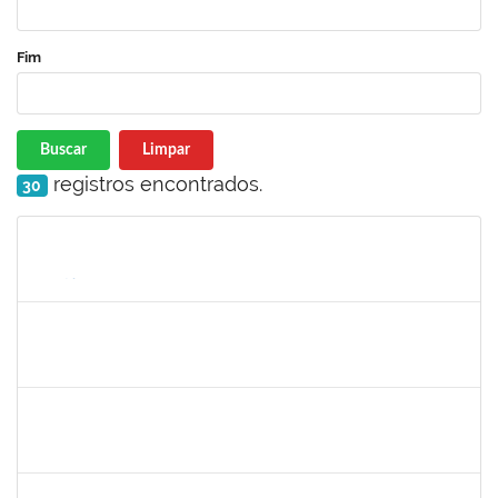
Fim
Buscar
Limpar
registros encontrados.
30
Matrícula
Nome
Cargo
Processo
Início
Fim
Status
3317791
JEMIMA PEREIRA GUEDES
Docente
23007.00028954/2023-24
01/03/2024
29/05/2024
Concluído
1552735
FRANCELI DA SILVA
Docente
23007.00029893/2019-97
01/03/2024
29/05/2024
Concluído