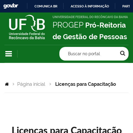
COMUNICA BR
ACESSO À INFORMAÇÃO
PARTI
IR
UNIVERSIDADE FEDERAL DO RECÔNCAVO DA BAHIA
PROGEP
Pró-Reitoria
PARA
O
de Gestão de Pessoas
CONTEÚDO
Buscar no portal
Página inicial
Licenças para Capacitação
Licenças para Capacitação