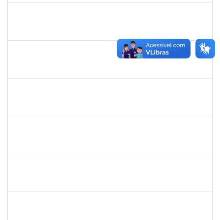
1646502
SINARA VERA
Docente
23007.00002388/2024-85
02/03/2024
30/05/2024
Concluído
2390969
SILVANA SOUSA LOURO
Técnico
23007.00000915/2024-86
01/03/2024
30/03/2024
Concluído
3317791
JEMIMA PEREIRA GUEDES
Docente
23007.00028954/2023-24
01/03/2024
29/05/2024
Concluído
1552735
FRANCELI DA SILVA
Docente
23007.00029893/2019-97
01/03/2024
29/05/2024
Concluído
1527446
ANA PAULA NUNES DE ABREU
Docente
23007.00030445/2023-22
01/03/2024
31/05/2024
Concluído
2033165
RODRIGO DE SOUZA
Técnico
23007.00031550/2023-63
01/03/2024