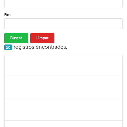
Fim
Buscar
Limpar
registros encontrados.
20
Matrícula
Nome
Cargo
Processo
Início
Fim
Status
1414192
ROSY DE OLIVEIRA
Docente
23007.00028793/2023-06
13/03/2024
10/06/2024
Concluído
1647276
ONEIDE ANDRADE DA COSTA
Técnico
23007.00002554/2024-65
11/03/2024
03/05/2024
Concluído