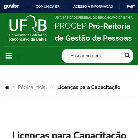
COMUNICA BR
ACESSO À INFORMAÇÃO
PARTI
IR
UNIVERSIDADE FEDERAL DO RECÔNCAVO DA BAHIA
PROGEP
Pró-Reitoria
PARA
O
de Gestão de Pessoas
CONTEÚDO
Buscar no portal
Página inicial
Licenças para Capacitação
Licenças para Capacitação