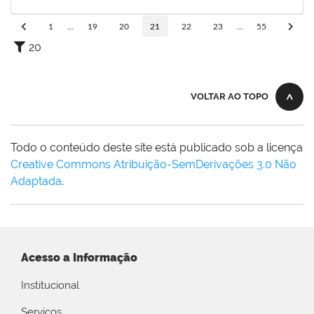
15/03/2024
Concluído
1
...
19
20
21
22
23
...
55
20
VOLTAR AO TOPO
Todo o conteúdo deste site está publicado sob a licença
Creative Commons Atribuição-SemDerivações 3.0 Não
Adaptada
.
Acesso a Informação
Institucional
Serviços