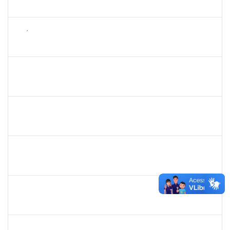
23007.00030084/2023-69
26/02/2024
26/03/2024
Concluído
1626754
AMÉLIA BORBA COSTA REIS
Docente
23007.00019486/2023-65
22/02/2024
19/04/2024
Concluído
1755349
MARYLUCIA DE SOUZA RIBEIRO SAMPAIO
Técnico
23007.00000696/2024-82
19/02/2024
20/03/2024
Concluído
1795166
MARCIA CRISTINA ROCHA COSTA
Docente
23007.00021586/2023-13
19/02/2024
19/05/2024
Concluído
1871134
LUCILENE ROCHA SANTOS
Técnico
23007.00024205/2023-13
19/02/2024
19/03/2024
Concluído
1983524
EVANGIVALDO BATISTA DOS SANTOS
Técnico
23007.00029886/2023-80
19/02/2024
19/03/2024
Concluído
2013699