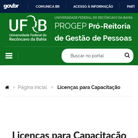
COMUNICA BR
ACESSO À INFORMAÇÃO
PARTI
IR
UNIVERSIDADE FEDERAL DO RECÔNCAVO DA BAHIA
PROGEP
Pró-Reitoria
PARA
O
de Gestão de Pessoas
CONTEÚDO
Buscar no portal
Página inicial
Licenças para Capacitação
Licenças para Capacitação