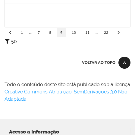
Concluído
2338888
LUCAS DA SILVA MAIA
Docente
23007.00026491/2023-80
29/01/2024
27/02/2024
Concluído
1
...
7
8
9
10
11
...
22
50
VOLTAR AO TOPO
Todo o conteúdo deste site está publicado sob a licença
Creative Commons Atribuição-SemDerivações 3.0 Não
Adaptada
.
Acesso a Informação