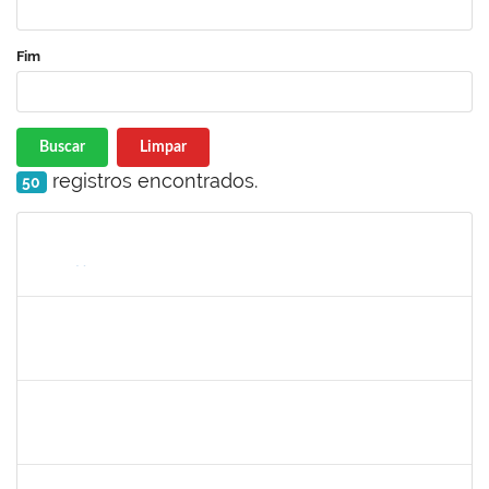
Fim
Buscar
Limpar
registros encontrados.
50
Matrícula
Nome
Cargo
Processo
Início
Fim
Status
1414192
ROSY DE OLIVEIRA
Docente
23007.00028793/2023-06
13/03/2024
10/06/2024
Concluído
1647276
ONEIDE ANDRADE DA COSTA
Técnico
23007.00002554/2024-65
11/03/2024
03/05/2024
Concluído