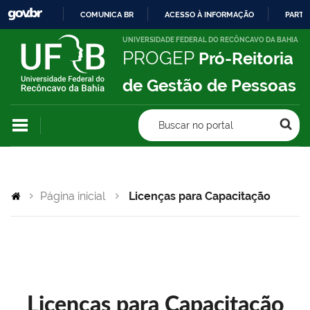
COMUNICA BR
ACESSO À INFORMAÇÃO
PARTI
IR
UNIVERSIDADE FEDERAL DO RECÔNCAVO DA BAHIA
PROGEP
Pró-Reitoria
PARA
O
de Gestão de Pessoas
CONTEÚDO
Buscar no portal
Página inicial
Licenças para Capacitação
Licenças para Capacitação