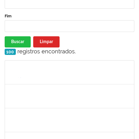
Fim
Buscar
Limpar
registros encontrados.
100
Matrícula
Nome
Cargo
Processo
Início
Fim
Status
1795166
MARCIA CRISTINA ROCHA COSTA
Docente
23007.00021586/2023-13
19/02/2024
19/05/2024
Concluído
2163989
LUANA ALVES VIEIRA SANTANA
Técnico
4089133
18/02/2024
17/05/2024
Concluído