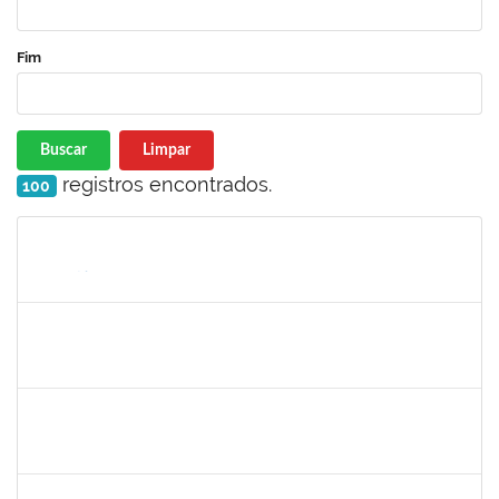
Fim
Buscar
Limpar
registros encontrados.
100
Matrícula
Nome
Cargo
Processo
Início
Fim
Status
1717726
JOSINEIDE VIEIRA ALVES
Docente
23007.00031417/2023-65
05/03/2024
02/06/2024
Concluído
2247439
ARIADNE NASCIMENTO DOS SANTOS
Técnico
23007.00030589/2023-14
04/03/2024
29/03/2024
Concluído