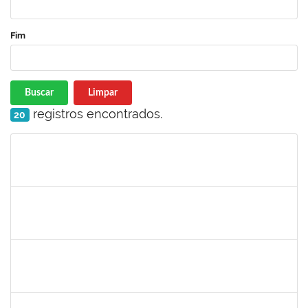
Fim
Buscar
Limpar
registros encontrados.
20
Matrícula
Nome
Cargo
Processo
Início
Fim
Status
1532399
KARINA ZANOTI FONSECA
Docente
23007.00028493/2023-55
04/03/2024
01/06/2024
Concluído
285662
CARLOS ALFREDO LOPES DE CARVALHO
Docente
23007.00030944/2023-32
04/03/2024
01/06/2024
Concluído