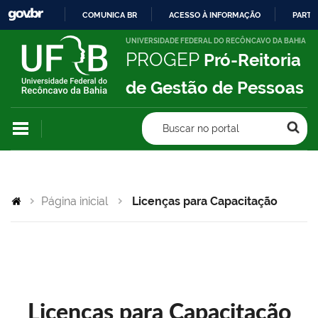
COMUNICA BR
ACESSO À INFORMAÇÃO
PARTI
IR
UNIVERSIDADE FEDERAL DO RECÔNCAVO DA BAHIA
PROGEP
Pró-Reitoria
PARA
O
de Gestão de Pessoas
CONTEÚDO
Buscar no portal
Página inicial
Licenças para Capacitação
Licenças para Capacitação