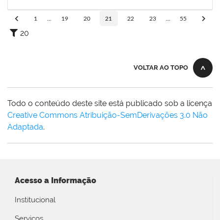
19/03/2024
Concluído
1
...
19
20
21
22
23
...
55
20
VOLTAR AO TOPO
Todo o conteúdo deste site está publicado sob a licença
Creative Commons Atribuição-SemDerivações 3.0 Não
Adaptada
.
Acesso a Informação
Institucional
Serviços