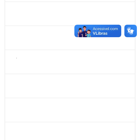
1573301
JOMARA SILVA DOS SANTOS SOUZA
Técnico
23007.00000680/2024-29
27/02/2024
26/04/2024
Concluído
2268649
THARISA SOUZA ALMEIDA
Técnico
23007.00030084/2023-69
26/02/2024
26/03/2024
Concluído
1626754
AMÉLIA BORBA COSTA REIS
Docente
23007.00019486/2023-65
22/02/2024
19/04/2024
Concluído
1755349
MARYLUCIA DE SOUZA RIBEIRO SAMPAIO
Técnico
23007.00000696/2024-82
19/02/2024
20/03/2024
Concluído
1795166
MARCIA CRISTINA ROCHA COSTA
Docente
23007.00021586/2023-13
19/02/2024
19/05/2024
Concluído
1871134
LUCILENE ROCHA SANTOS
Técnico
23007.00024205/2023-13
19/02/2024