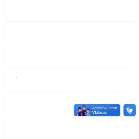
1043790
DOROTEA SOUZA BASTOS
Docente
23007.00031168/2023-95
27/02/2024
24/05/2024
Concluído
1573301
JOMARA SILVA DOS SANTOS SOUZA
Técnico
23007.00000680/2024-29
27/02/2024
26/04/2024
Concluído
2268649
THARISA SOUZA ALMEIDA
Técnico
23007.00030084/2023-69
26/02/2024
26/03/2024
Concluído
1626754
AMÉLIA BORBA COSTA REIS
Docente
23007.00019486/2023-65
22/02/2024
19/04/2024
Concluído
1755349
MARYLUCIA DE SOUZA RIBEIRO SAMPAIO
Técnico
23007.00000696/2024-82
19/02/2024
20/03/2024
Concluído
1795166
MARCIA CRISTINA ROCHA COSTA
Docente
23007.00021586/2023-13
19/02/2024
19/05/2024
Concluído