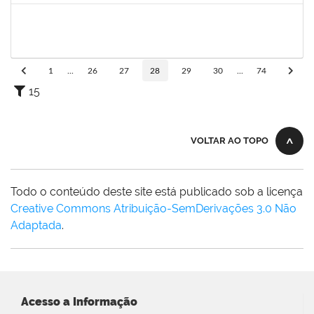
1871134
LUCILENE ROCHA SANTOS
Técnico
23007.00024205/2023-13
19/02/2024
19/03/2024
Concluído
1
...
26
27
28
29
30
...
74
15
VOLTAR AO TOPO
Todo o conteúdo deste site está publicado sob a licença
Creative Commons Atribuição-SemDerivações 3.0 Não
Adaptada
.
Acesso a Informação