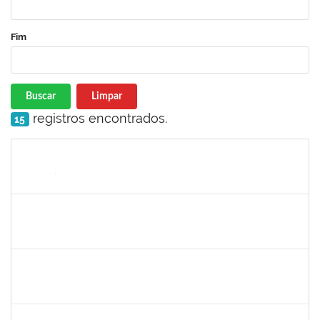
Fim
Buscar
Limpar
registros encontrados.
15
Matrícula
Nome
Cargo
Processo
Início
Fim
Status
2390969
SILVANA SOUSA LOURO
Técnico
23007.00000915/2024-86
01/03/2024
30/03/2024
Concluído
3317791
JEMIMA PEREIRA GUEDES
Docente
23007.00028954/2023-24
01/03/2024
29/05/2024
Concluído