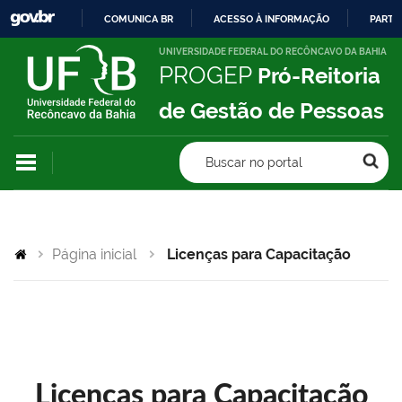
COMUNICA BR
ACESSO À INFORMAÇÃO
PARTI
IR
UNIVERSIDADE FEDERAL DO RECÔNCAVO DA BAHIA
PROGEP
Pró-Reitoria
PARA
O
de Gestão de Pessoas
CONTEÚDO
Buscar no portal
Página inicial
Licenças para Capacitação
Licenças para Capacitação