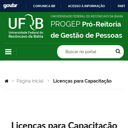
COMUNICA BR
ACESSO À INFORMAÇÃO
PARTI
IR
UNIVERSIDADE FEDERAL DO RECÔNCAVO DA BAHIA
PROGEP
Pró-Reitoria
PARA
O
de Gestão de Pessoas
CONTEÚDO
Buscar no portal
Página inicial
Licenças para Capacitação
Licenças para Capacitação