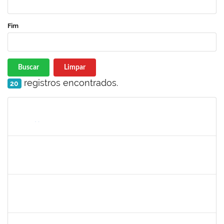
Fim
Buscar
Limpar
registros encontrados.
20
Matrícula
Nome
Cargo
Processo
Início
Fim
Status
1551587
FABRICIO LYRIO SANTOS
Docente
23007.00025615/2023-64
01/03/2024
31/05/2024
Concluído
1367883
MARGARETE COSTA HELIOTERIO
Docente
23007.00028583/2023-50
01/03/2024
31/05/2024
Concluído