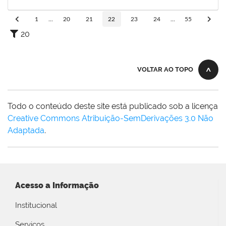
26/04/2024
Concluído
1
...
20
21
22
23
24
...
55
20
VOLTAR AO TOPO
Todo o conteúdo deste site está publicado sob a licença
Creative Commons Atribuição-SemDerivações 3.0 Não
Adaptada
.
Acesso a Informação
Institucional
Serviços