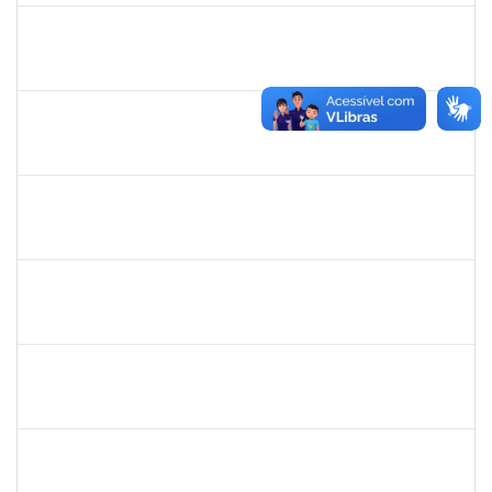
3082268
NUBIA DOS SANTOS SILVA
Técnico
23007.00030999/2023-02
15/02/2024
14/04/2024
Concluído
1581182
DEBORA RODRIGUES SANTOS
Docente
23007.00029228/2023-95
13/02/2024
12/05/2024
Concluído
1755814
BIANCA CAROLINE SOUZA DE LIMA
Técnico
23007.00025903/2023-48
07/02/2024
06/05/2024
Concluído
1753095
LEONARDO DA SILVA SAMPAIO
Técnico
23007.00029413/2023-47
06/02/2024
06/03/2024
Concluído
2267373
KELLY BARROS SANTOS
Docente
3529366
05/02/2024
05/05/2024
Concluído
287747
MARIA DA CONCEICAO DE MELO TORRES
Docente
23007.00023579/2023-37
05/02/2024