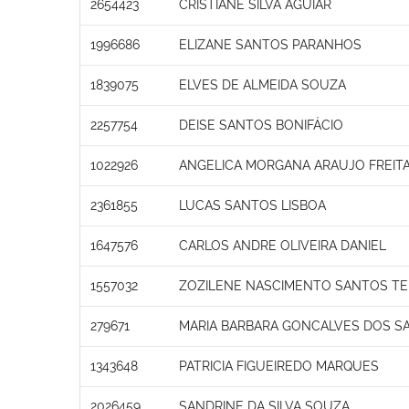
2654423
CRISTIANE SILVA AGUIAR
1996686
ELIZANE SANTOS PARANHOS
1839075
ELVES DE ALMEIDA SOUZA
2257754
DEISE SANTOS BONIFÁCIO
1022926
ANGELICA MORGANA ARAUJO FREIT
2361855
LUCAS SANTOS LISBOA
1647576
CARLOS ANDRE OLIVEIRA DANIEL
1557032
ZOZILENE NASCIMENTO SANTOS TE
279671
MARIA BARBARA GONCALVES DOS SA
1343648
PATRICIA FIGUEIREDO MARQUES
2026459
SANDRINE DA SILVA SOUZA