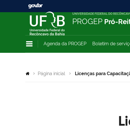
UNIVERSIDADE FEDERAL DO RECÔNCAV
PROGEP
Pró-Rei
Agenda da PROGEP
Boletim de servi
Página inicial
Licenças para Capacitaç
L