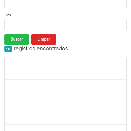
Fim
Buscar
Limpar
registros encontrados.
10
Matrícula
Nome
Cargo
Processo
Início
Fim
Status
2304603
LAISE CARVALHO SANTOS
Técnico
23007.00021053/2022-51
27/02/2023
13/03/2023
Concluído
1026881
KASSIO CARVALHO DA SILVA
Técnico
23007.00015318/2022-84
22/02/2023
13/03/2023
Concluído