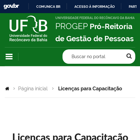
COMUNICA BR
ACESSO À INFORMAÇÃO
PARTI
IR
UNIVERSIDADE FEDERAL DO RECÔNCAVO DA BAHIA
PROGEP
Pró-Reitoria
PARA
O
de Gestão de Pessoas
CONTEÚDO
Buscar no portal
Página inicial
Licenças para Capacitação
Licenças para Capacitação