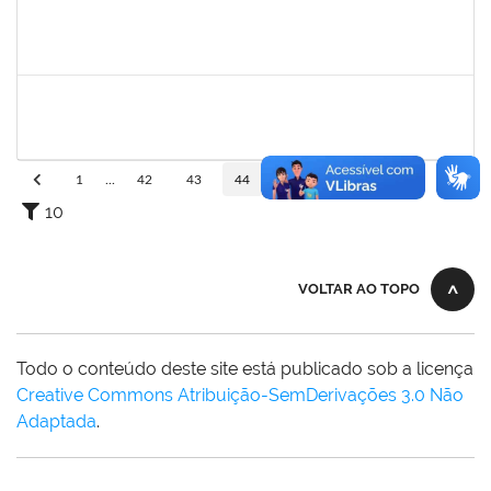
1573301
JOMARA SILVA DOS SANTOS SOUZA
Técnico
23007.00002452/2023-09
25/02/2023
26/03/2023
Concluído
2278430
ARLIN CESAR COSTA NAFRA SANTANA
Técnico
23007.00027417/2022-10
02/03/2023
31/03/2023
Concluído
1
...
42
43
44
45
46
...
110
10
VOLTAR AO TOPO
Todo o conteúdo deste site está publicado sob a licença
Creative Commons Atribuição-SemDerivações 3.0 Não
Adaptada
.