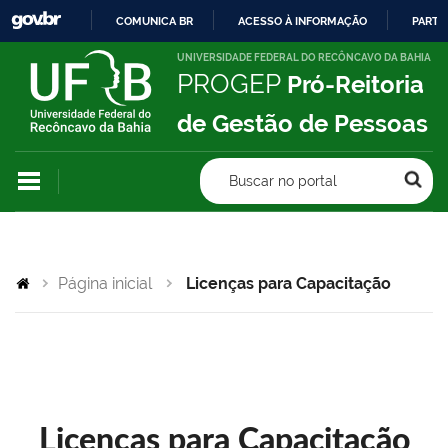
COMUNICA BR
ACESSO À INFORMAÇÃO
PARTI
IR
UNIVERSIDADE FEDERAL DO RECÔNCAVO DA BAHIA
PROGEP
Pró-Reitoria
PARA
O
de Gestão de Pessoas
CONTEÚDO
Buscar no portal
Página inicial
Licenças para Capacitação
Licenças para Capacitação