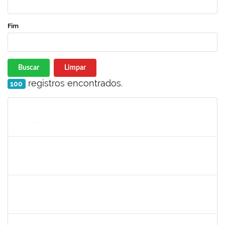
Fim
Buscar
Limpar
registros encontrados.
100
Matrícula
Nome
Cargo
Processo
Início
Fim
Status
1983524
EVANGIVALDO BATISTA DOS SANTOS
Técnico
23007.00029886/2023-80
19/02/2024
19/03/2024
Concluído
2013699
THIALA PEREIRA LORDELLO COSTA
Técnico
23007.00000450/2024-31
19/02/2024
19/03/2024
Concluído