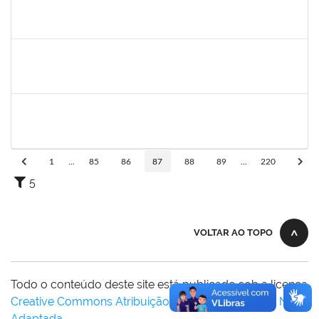
1728965
THIAGO LUSTOZA ALEIXO
Técnico
23007.00028350/2022-39
14/02/2023
14/03/2023
Concluído
1168926
JOAO ROGERIO CAVALCANTE MACEDO
Docente
23007.00018074/2022-71
16/02/2023
15/03/2023
Concluído
2140774
ANNE MAGALI LIMA NEIVA
Técnico
23007.00000159/2023-34
27/02/2023
17/03/2023
Concluído
1
...
85
86
87
88
89
...
220
5
VOLTAR AO TOPO
Todo o conteúdo deste site está publicado sob a licença
Creative Commons Atribuição-SemDerivações 3.0 Não
Adaptada
.