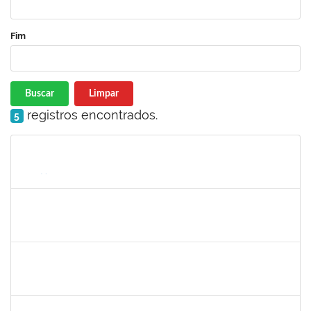
Fim
Buscar
Limpar
registros encontrados.
5
Matrícula
Nome
Cargo
Processo
Início
Fim
Status
2304603
LAISE CARVALHO SANTOS
Técnico
23007.00021053/2022-51
27/02/2023
13/03/2023
Concluído
1026881
KASSIO CARVALHO DA SILVA
Técnico
23007.00015318/2022-84
22/02/2023
13/03/2023
Concluído