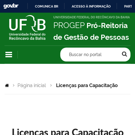
COMUNICA BR
ACESSO À INFORMAÇÃO
PARTI
IR
UNIVERSIDADE FEDERAL DO RECÔNCAVO DA BAHIA
PROGEP
Pró-Reitoria
PARA
O
de Gestão de Pessoas
CONTEÚDO
Buscar no portal
Página inicial
Licenças para Capacitação
Licenças para Capacitação