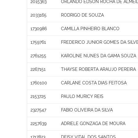
2015363
ORLANDO EDSON ROCHA DE ALMEI
2033165
RODRIGO DE SOUZA
1730986
CAMILLA PINHEIRO BLANCO
1759761
FREDERICO JUNIOR GOMES DA SILVE
2761255
KAROLINE NUNES DA GAMA SOUZA
2267151
THAYSE ROBERTA ARAUJO PEREIRA
1760100
CARLANE COSTA DIAS FEITOSA
2153725
PAULO MURICY REIS
2327547
FABIO OLIVEIRA DA SILVA
2257639
ADRIELE GONZAGA DE MOURA
1717823
DEISY VITAL DOS SANTOS