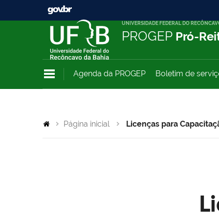
UNIVERSIDADE FEDERAL DO RECÔNCAV
PROGEP
Pró-Rei
Agenda da PROGEP
Boletim de servi
Página inicial
Licenças para Capacitaç
L