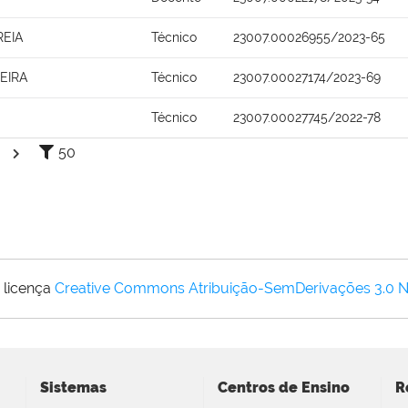
REIA
Técnico
23007.00026955/2023-65
EIRA
Técnico
23007.00027174/2023-69
Técnico
23007.00027745/2022-78
50
 licença
Creative Commons Atribuição-SemDerivações 3.0 
Sistemas
Centros de Ensino
R