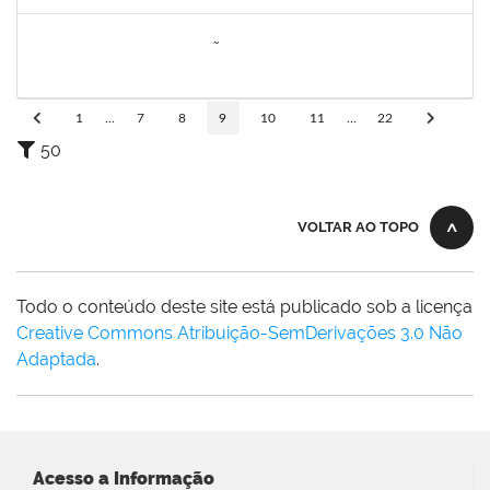
Concluído
2260005
ESTEFANIA DA CONCEIÇÃO NEVES
Técnico
23007.00008303/2023-45
11/12/2023
29/12/2023
Concluído
1
...
7
8
9
10
11
...
22
50
VOLTAR AO TOPO
Todo o conteúdo deste site está publicado sob a licença
Creative Commons Atribuição-SemDerivações 3.0 Não
Adaptada
.
Acesso a Informação