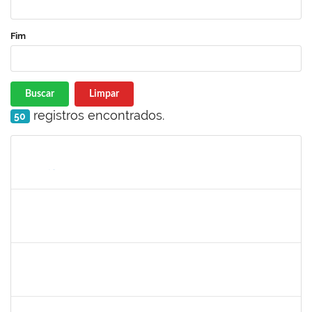
Fim
Buscar
Limpar
registros encontrados.
50
Matrícula
Nome
Cargo
Processo
Início
Fim
Status
1983524
EVANGIVALDO BATISTA DOS SANTOS
Técnico
23007.00029886/2023-80
19/02/2024
19/03/2024
Concluído
2013699
THIALA PEREIRA LORDELLO COSTA
Técnico
23007.00000450/2024-31
19/02/2024
19/03/2024
Concluído