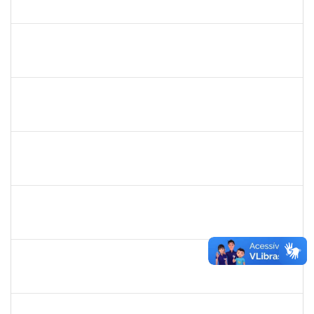
23007.00023251/2024-63
20/01/2024
18/02/2025
Concluído
1730986
CAMILLA PINHEIRO BLANCO
Técnico
23007.00025301/2023-06
15/01/2024
09/02/2024
Concluído
2157034
IZIANE DA SILVA ANDRADE
Técnico
23007.00028292/2023-50
15/01/2024
13/02/2024
Concluído
2257749
FABIO MORAIS NOVAES
Técnico
23007.00031402/2023-82
15/01/2024
13/04/2024
Concluído
2015363
ORLANDO EDSON ROCHA DE ALMEIDA
Técnico
23007.00028967/2023-61
12/01/2024
11/02/2024
Concluído
1213541
ALINE MARIA PEIXOTO LIMA
Docente
23007.00031466/2023-03
10/01/2024
10/03/2024
Concluído
2761255