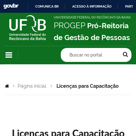
COMUNICA BR
ACESSO À INFORMAÇÃO
PARTI
IR
UNIVERSIDADE FEDERAL DO RECÔNCAVO DA BAHIA
PROGEP
Pró-Reitoria
PARA
O
de Gestão de Pessoas
CONTEÚDO
Buscar no portal
Página inicial
Licenças para Capacitação
Licenças para Capacitação