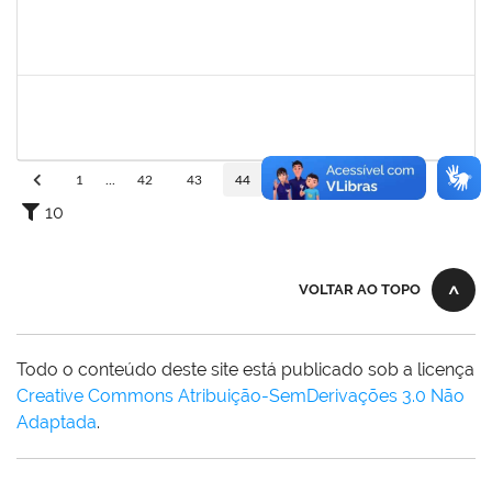
1983524
EVANGIVALDO BATISTA DOS SANTOS
Técnico
23007.00029886/2023-80
19/02/2024
19/03/2024
Concluído
2013699
THIALA PEREIRA LORDELLO COSTA
Técnico
23007.00000450/2024-31
19/02/2024
19/03/2024
Concluído
1
...
42
43
44
45
46
...
110
10
VOLTAR AO TOPO
Todo o conteúdo deste site está publicado sob a licença
Creative Commons Atribuição-SemDerivações 3.0 Não
Adaptada
.