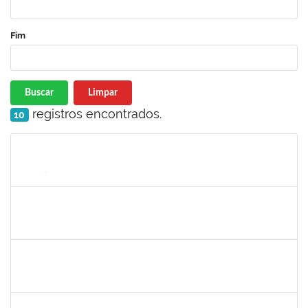
Fim
Buscar
Limpar
registros encontrados.
10
Matrícula
Nome
Cargo
Processo
Início
Fim
Status
2257466
LILIANE ANDRADE SANDE DA SILVA
Técnico
23007.00024961/2023-68
29/01/2024
28/03/2024
Concluído
2328936
JENILDA BASTOS ALMEIDA PINHEIRO
Técnico
23007.00029552/2023-77
13/03/2024
27/03/2024
Concluído