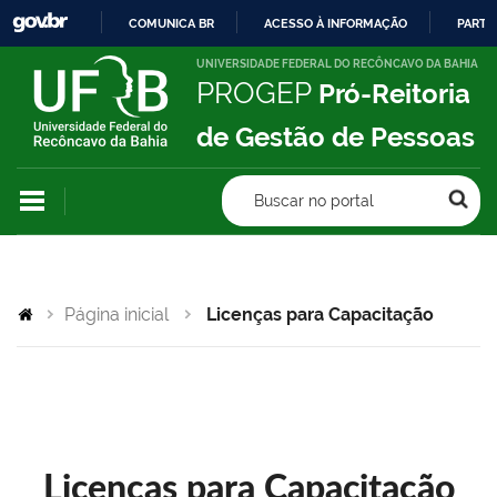
COMUNICA BR
ACESSO À INFORMAÇÃO
PARTI
IR
UNIVERSIDADE FEDERAL DO RECÔNCAVO DA BAHIA
PROGEP
Pró-Reitoria
PARA
O
de Gestão de Pessoas
CONTEÚDO
Buscar no portal
Página inicial
Licenças para Capacitação
Licenças para Capacitação