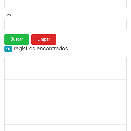
Fim
Buscar
Limpar
registros encontrados.
10
Matrícula
Nome
Cargo
Processo
Início
Fim
Status
2131990
JEAN PAULO DOS SANTOS CARVALHO
23007.00020179/2023-75
23/12/2023
21/03/2024
Concluído
1755349
MARYLUCIA DE SOUZA RIBEIRO SAMPAIO
Técnico
23007.00000696/2024-82
19/02/2024
20/03/2024
Concluído