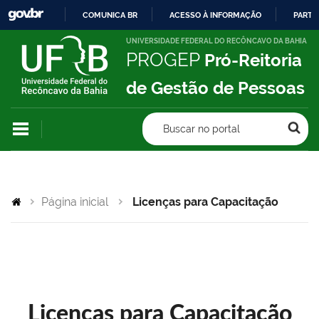
COMUNICA BR
ACESSO À INFORMAÇÃO
PARTI
IR
UNIVERSIDADE FEDERAL DO RECÔNCAVO DA BAHIA
PROGEP
Pró-Reitoria
PARA
O
de Gestão de Pessoas
CONTEÚDO
Buscar no portal
Página inicial
Licenças para Capacitação
Licenças para Capacitação