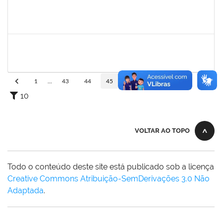
1213541
ALINE MARIA PEIXOTO LIMA
Docente
23007.00031466/2023-03
10/01/2024
10/03/2024
Concluído
1753055
RAFHAEL PEIXOTO TEIXEIRA
Técnico
3982759
11/12/2023
09/03/2024
Concluído
1
...
43
44
45
46
47
...
110
10
VOLTAR AO TOPO
Todo o conteúdo deste site está publicado sob a licença
Creative Commons Atribuição-SemDerivações 3.0 Não
Adaptada
.