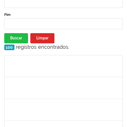
Fim
Buscar
Limpar
registros encontrados.
100
Matrícula
Nome
Cargo
Processo
Início
Fim
Status
287747
MARIA DA CONCEICAO DE MELO TORRES
Docente
23007.00023579/2023-37
05/02/2024
26/04/2024
Concluído
1726194
EDUARDO BORGES DE JESUS
Técnico
23007.00031771/2023-13
05/02/2024
05/03/2024
Concluído