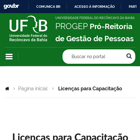
COMUNICA BR
ACESSO À INFORMAÇÃO
PARTI
IR
UNIVERSIDADE FEDERAL DO RECÔNCAVO DA BAHIA
PROGEP
Pró-Reitoria
PARA
O
de Gestão de Pessoas
CONTEÚDO
Buscar no portal
Página inicial
Licenças para Capacitação
Licenças para Capacitação