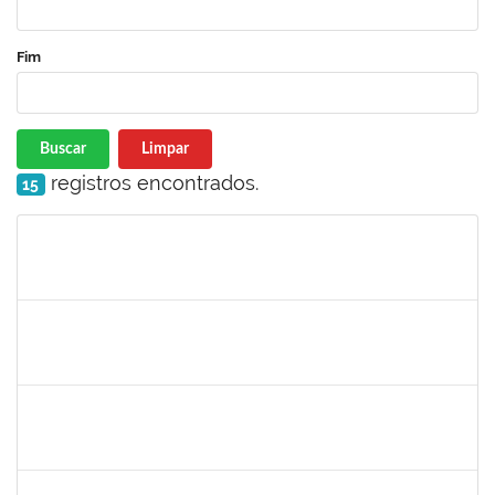
Fim
Buscar
Limpar
registros encontrados.
15
Matrícula
Nome
Cargo
Processo
Início
Fim
Status
287747
MARIA DA CONCEICAO DE MELO TORRES
Docente
23007.00023579/2023-37
05/02/2024
26/04/2024
Concluído
1726194
EDUARDO BORGES DE JESUS
Técnico
23007.00031771/2023-13
05/02/2024
05/03/2024
Concluído