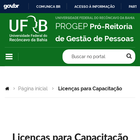
COMUNICA BR
ACESSO À INFORMAÇÃO
PARTI
IR
UNIVERSIDADE FEDERAL DO RECÔNCAVO DA BAHIA
PROGEP
Pró-Reitoria
PARA
O
de Gestão de Pessoas
CONTEÚDO
Buscar no portal
Página inicial
Licenças para Capacitação
Licenças para Capacitação