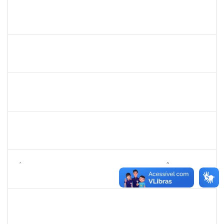
2338888
LUCAS DA SILVA MAIA
Docente
23007.00026491/2023-80
29/01/2024
27/02/2024
Concluído
2033165
RODRIGO DE SOUZA
Técnico
23007.00031550/2023-63
26/01/2024
09/02/2024
Concluído
1759761
FREDERICO JUNIOR GOMES DA SILVEIRA
Técnico
23007.00029816/2023-30
25/01/2024
08/02/2024
Concluído
1760922
JUCELIA OLIVEIRA SANTOS
Técnico
23007.00030775/2023-36
23/01/2024
21/02/2024
Concluído
2257920
KÊNIA PATRICIA DE SOUZA OLIVEIRA GUIMARÃES
Técnico
23007.00010434/2023-29
22/01/2024
20/04/2024
Concluído
2327547
FABIO OLIVEIRA DA SILVA
Técnico
23007.00024774/2023-73
22/01/2024
05/02/2024
Concluído