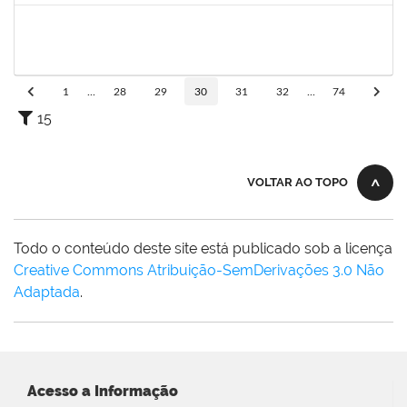
1673006
ALINE SANTIAGO BARBOSA
Técnico
23007.00023251/2024-63
20/01/2024
18/02/2025
Concluído
1
...
28
29
30
31
32
...
74
15
VOLTAR AO TOPO
Todo o conteúdo deste site está publicado sob a licença
Creative Commons Atribuição-SemDerivações 3.0 Não
Adaptada
.
Acesso a Informação