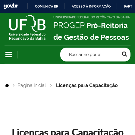
COMUNICA BR
ACESSO À INFORMAÇÃO
PARTI
IR
UNIVERSIDADE FEDERAL DO RECÔNCAVO DA BAHIA
PROGEP
Pró-Reitoria
PARA
O
de Gestão de Pessoas
CONTEÚDO
Buscar no portal
Página inicial
Licenças para Capacitação
Licenças para Capacitação