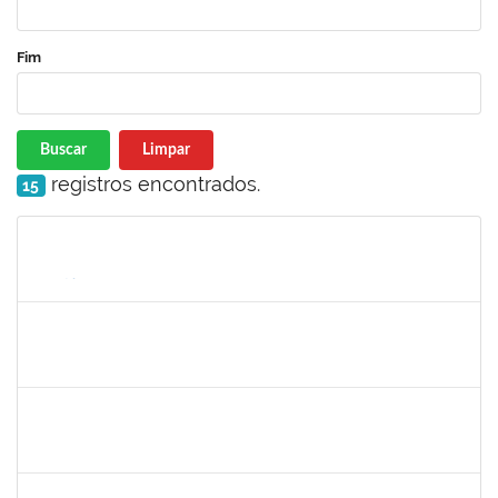
Fim
Buscar
Limpar
registros encontrados.
15
Matrícula
Nome
Cargo
Processo
Início
Fim
Status
2131990
JEAN PAULO DOS SANTOS CARVALHO
23007.00020179/2023-75
23/12/2023
21/03/2024
Concluído
1755349
MARYLUCIA DE SOUZA RIBEIRO SAMPAIO
Técnico
23007.00000696/2024-82
19/02/2024
20/03/2024
Concluído