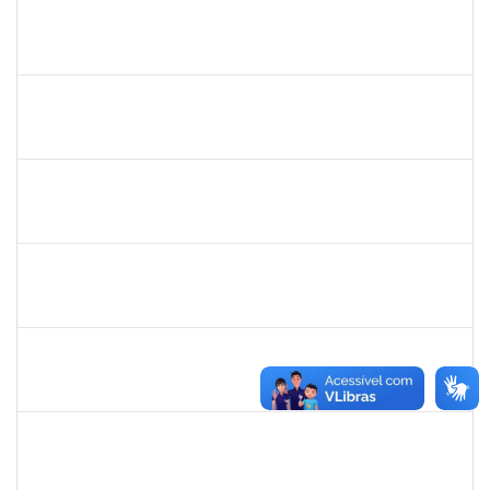
1213541
ALINE MARIA PEIXOTO LIMA
Docente
23007.00031466/2023-03
10/01/2024
10/03/2024
Concluído
1753055
RAFHAEL PEIXOTO TEIXEIRA
Técnico
3982759
11/12/2023
09/03/2024
Concluído
1754684
LUAN SILVA OLIVEIRA
Técnico
23007.00029587/2023-05
09/01/2024
08/03/2024
Concluído
1755323
ERON LEMOS PITON
Técnico
23007.00029967/2023-27
09/01/2024
08/03/2024
Concluído
1753095
LEONARDO DA SILVA SAMPAIO
Técnico
23007.00029413/2023-47
06/02/2024
06/03/2024
Concluído
1729652
ANA CLARA BARREIROS DOS SANTOS
Docente
23007.00029343/2023-94
06/01/2024
06/03/2024
Concluído