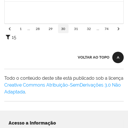
1726194
EDUARDO BORGES DE JESUS
Técnico
23007.00031771/2023-13
05/02/2024
05/03/2024
Concluído
1
...
28
29
30
31
32
...
74
15
VOLTAR AO TOPO
Todo o conteúdo deste site está publicado sob a licença
Creative Commons Atribuição-SemDerivações 3.0 Não
Adaptada
.
Acesso a Informação