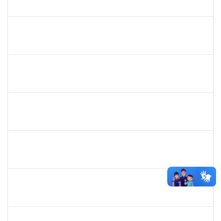
23007.00026568/2023-38
10/01/2024
08/02/2024
Concluído
2267151
THAYSE ROBERTA ARAUJO PEREIRA
Técnico
23007.00020540/2023-28
08/01/2024
06/02/2024
Concluído
1760100
CARLANE COSTA DIAS FEITOSA
Técnico
23007.00026844/2023-55
08/01/2024
06/02/2024
Concluído
2153725
PAULO MURICY REIS
Técnico
23007.00029870/2023-27
08/01/2024
06/02/2024
Concluído
2327547
FABIO OLIVEIRA DA SILVA
Técnico
23007.00024774/2023-73
22/01/2024
05/02/2024
Concluído
2257639
ADRIELE GONZAGA DE MOURA
Técnico
23007.00030188/2023-74
02/01/2024
05/02/2024
Concluído
1717823