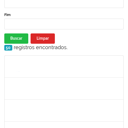
Fim
Buscar
Limpar
registros encontrados.
50
Matrícula
Nome
Cargo
Processo
Início
Fim
Status
2033165
RODRIGO DE SOUZA
Técnico
23007.00031550/2023-63
01/03/2024
15/03/2024
Concluído
279671
MARIA BARBARA GONCALVES DOS SANTOS SILVA
Técnico
23007.00030201/2023-14
15/02/2024
15/03/2024
Concluído