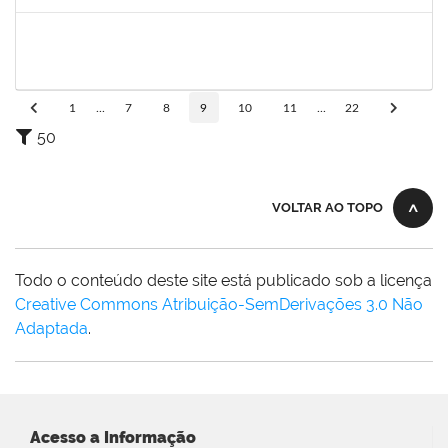
Concluído
1717913
PALOMA DE SOUSA PINHO FREITAS
Docente
23007.00013092/2023-43
03/10/2023
31/12/2023
Concluído
1
...
7
8
9
10
11
...
22
50
VOLTAR AO TOPO
Todo o conteúdo deste site está publicado sob a licença
Creative Commons Atribuição-SemDerivações 3.0 Não
Adaptada
.
Acesso a Informação