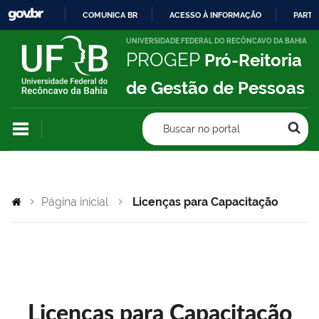
COMUNICA BR
ACESSO À INFORMAÇÃO
PARTI
IR
UNIVERSIDADE FEDERAL DO RECÔNCAVO DA BAHIA
PROGEP
Pró-Reitoria
PARA
O
de Gestão de Pessoas
CONTEÚDO
Buscar no portal
Página inicial
Licenças para Capacitação
Licenças para Capacitação