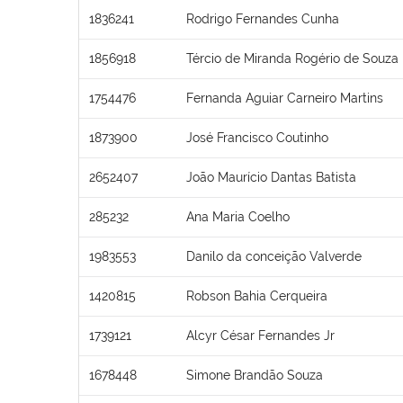
1836241
Rodrigo Fernandes Cunha
1856918
Tércio de Miranda Rogério de Souza
1754476
Fernanda Aguiar Carneiro Martins
1873900
José Francisco Coutinho
2652407
João Maurício Dantas Batista
285232
Ana Maria Coelho
1983553
Danilo da conceição Valverde
1420815
Robson Bahia Cerqueira
1739121
Alcyr César Fernandes Jr
1678448
Simone Brandão Souza