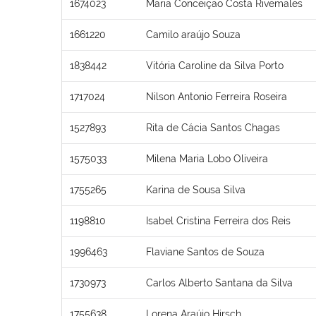
1674023
Maria Conceição Costa Rivemales
1661220
Camilo araújo Souza
1838442
Vitória Caroline da Silva Porto
1717024
Nilson Antonio Ferreira Roseira
1527893
Rita de Cácia Santos Chagas
1575033
Milena Maria Lobo Oliveira
1755265
Karina de Sousa Silva
1198810
Isabel Cristina Ferreira dos Reis
1996463
Flaviane Santos de Souza
1730973
Carlos Alberto Santana da Silva
1755638
Lorena Araújo Hirsch