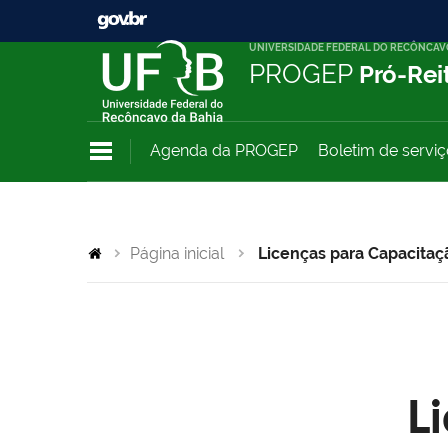
UNIVERSIDADE FEDERAL DO RECÔNCAV
PROGEP
Pró-Rei
Agenda da PROGEP
Boletim de servi
Página inicial
Licenças para Capacitaç
L