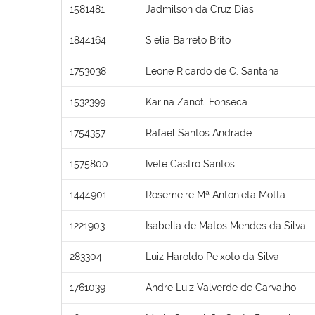
1581481
Jadmilson da Cruz Dias
1844164
Sielia Barreto Brito
1753038
Leone Ricardo de C. Santana
1532399
Karina Zanoti Fonseca
1754357
Rafael Santos Andrade
1575800
Ivete Castro Santos
1444901
Rosemeire Mª Antonieta Motta
1221903
Isabella de Matos Mendes da Silva
283304
Luiz Haroldo Peixoto da Silva
1761039
Andre Luiz Valverde de Carvalho