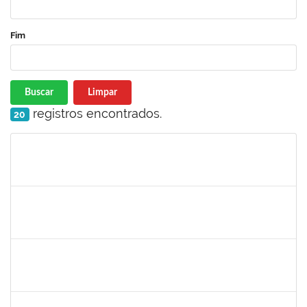
Fim
Buscar
Limpar
registros encontrados.
20
Matrícula
Nome
Cargo
Processo
Início
Fim
Status
1630771
WALTER DA SILVA FRAGA FILHO
Docente
23007.00024743/2025-31
01/03/2026
29/05/2026
Concluído
1123222
IGOR SANTOS AMARAL
Docente
23007.00000128/2026-86
01/03/2026
29/05/2026
Concluído