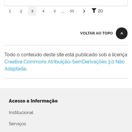
24/12/2025
Concluído
20
1
2
3
4
5
...
55
VOLTAR AO TOPO
Todo o conteúdo deste site está publicado sob a licença
Creative Commons Atribuição-SemDerivações 3.0 Não
Adaptada
.
Acesso a Informação
Institucional
Serviços