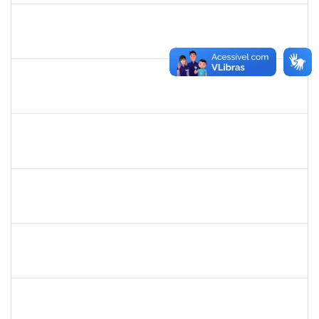
HELENILDO SANTANA DOS SANTOS
HELENILDO SANTANA DOS SANTOS
Técnico
23007.00014634/2025-16
24/11/2025
23/12/2025
Concluído
2257315
MAURICIO DE NANTES RAMOS
Técnico
23007.00024384/2025-24
24/11/2025
21/12/2025
Concluído
2374175
SUZANE ATAIDE DOS ANJOS
Técnico
23007.00021338/2024-13
24/11/2025
23/12/2025
Concluído
287121
AIDA CELESTE SILVEIRA MAIA
Técnico
23007.00016902/2025-84
20/11/2025
05/12/2025
Concluído
2295824
PRISCILA REGINA DE ASSIS DA SILVA
Técnico
23007.00015518/2025-10
10/11/2025
07/02/2026
Concluído
1919544
MARIA DAS GRAÇAS MASCARENHAS QUEIROZ
Técnico
23007.00000308/2025-79
10/11/2025