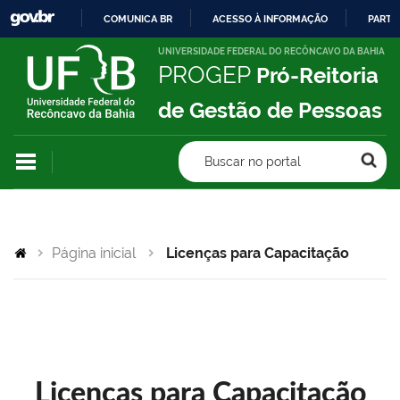
COMUNICA BR
ACESSO À INFORMAÇÃO
PARTI
IR
UNIVERSIDADE FEDERAL DO RECÔNCAVO DA BAHIA
PROGEP
Pró-Reitoria
PARA
O
de Gestão de Pessoas
CONTEÚDO
Buscar no portal
Página inicial
Licenças para Capacitação
Licenças para Capacitação