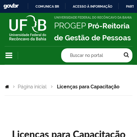
COMUNICA BR
ACESSO À INFORMAÇÃO
PARTI
IR
UNIVERSIDADE FEDERAL DO RECÔNCAVO DA BAHIA
PROGEP
Pró-Reitoria
PARA
O
de Gestão de Pessoas
CONTEÚDO
Buscar no portal
Página inicial
Licenças para Capacitação
Licenças para Capacitação