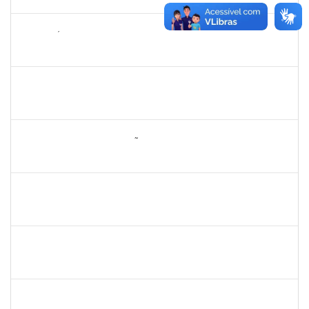
24/12/2025
Concluído
2265449
THIAGO ÍTALO ROCHA DE JESUS
Técnico
23007.00014094/2025-46
05/11/2025
19/11/2025
Concluído
1477484
CLAUDIO ANTONIO FARIA VARGAS
Técnico
23007.00008722/2025-75
03/11/2025
31/12/2025
Concluído
2260005
ESTEFANIA DA CONCEIÇÃO NEVES
Técnico
23007.00013074/2025-38
17/10/2025
15/11/2025
Concluído
1062443
REBECCA DA SILVA ANDRADE
Docente
23007.00009392/2025-27
16/10/2025
14/12/2025
Concluído
1551189
FABIOLA MARINHO COSTA
Docente
23007.00016328/2025-62
06/10/2025
31/12/2025
Concluído
2257489
MARCELO DE JESUS DE AZEVEDO
Técnico