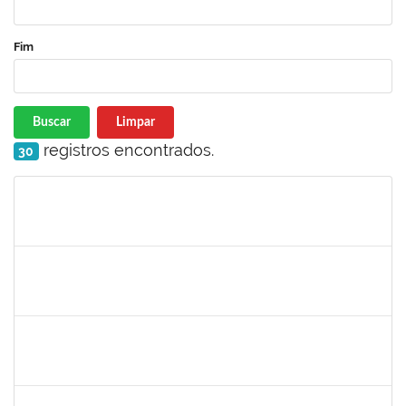
Fim
Buscar
Limpar
registros encontrados.
30
Matrícula
Nome
Cargo
Processo
Início
Fim
Status
1630771
WALTER DA SILVA FRAGA FILHO
Docente
23007.00024743/2025-31
01/03/2026
29/05/2026
Concluído
1123222
IGOR SANTOS AMARAL
Docente
23007.00000128/2026-86
01/03/2026
29/05/2026
Concluído