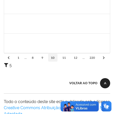
2257315
MAURICIO DE NANTES RAMOS
Técnico
23007.00024384/2025-24
23/02/2026
22/03/2026
Concluído
1162621
WILLIAM OLIVEIRA SILVA SANTOS
Técnico
23007.00012085/2025-66
18/02/2026
27/03/2026
Concluído
3145225
PRISCILLA LEONNOR ALENCAR FERREIRA
Docente
23007.00023303/2025-14
17/02/2026
17/05/2026
Concluído
1
...
8
9
10
11
12
...
220
5
VOLTAR AO TOPO
Todo o conteúdo deste site está publicado sob a licença
Creative Commons Atribuição-SemDerivações 3.0 Não
Adaptada
.