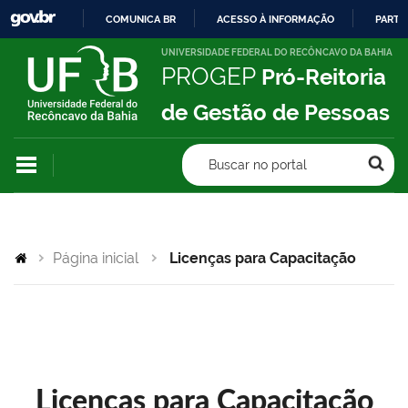
COMUNICA BR
ACESSO À INFORMAÇÃO
PARTI
IR
UNIVERSIDADE FEDERAL DO RECÔNCAVO DA BAHIA
PROGEP
Pró-Reitoria
PARA
O
de Gestão de Pessoas
CONTEÚDO
Buscar no portal
Página inicial
Licenças para Capacitação
Licenças para Capacitação