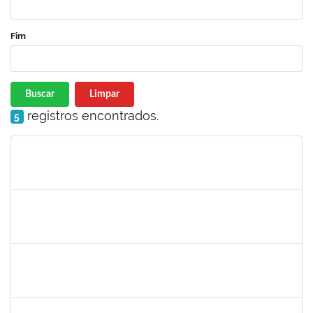
Fim
Buscar
Limpar
registros encontrados.
5
Matrícula
Nome
Cargo
Processo
Início
Fim
Status
1123222
IGOR SANTOS AMARAL
Docente
23007.00000128/2026-86
01/03/2026
29/05/2026
Concluído
1651179
JUCILEIDE FERREIRA DO NASCIMENTO
Docente
23007.00000386/2026-07
24/02/2026
23/05/2026
Concluído