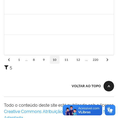
1651179
JUCILEIDE FERREIRA DO NASCIMENTO
Docente
23007.00000386/2026-07
24/02/2026
23/05/2026
Concluído
2257315
MAURICIO DE NANTES RAMOS
Técnico
23007.00024384/2025-24
23/02/2026
22/03/2026
Concluído
1162621
WILLIAM OLIVEIRA SILVA SANTOS
Técnico
23007.00012085/2025-66
18/02/2026
27/03/2026
Concluído
1
...
8
9
10
11
12
...
220
5
VOLTAR AO TOPO
Todo o conteúdo deste site está publicado sob a licença
Creative Commons Atribuição-SemDerivações 3.0 Não
Adaptada
.