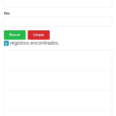
Fim
Buscar
Limpar
registros encontrados.
5
Matrícula
Nome
Cargo
Processo
Início
Fim
Status
1630771
WALTER DA SILVA FRAGA FILHO
Docente
23007.00024743/2025-31
01/03/2026
29/05/2026
Concluído
1123222
IGOR SANTOS AMARAL
Docente
23007.00000128/2026-86
01/03/2026
29/05/2026
Concluído