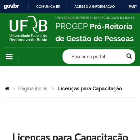
COMUNICA BR
ACESSO À INFORMAÇÃO
PARTI
IR
UNIVERSIDADE FEDERAL DO RECÔNCAVO DA BAHIA
PROGEP
Pró-Reitoria
PARA
O
de Gestão de Pessoas
CONTEÚDO
Buscar no portal
Página inicial
Licenças para Capacitação
Licenças para Capacitação