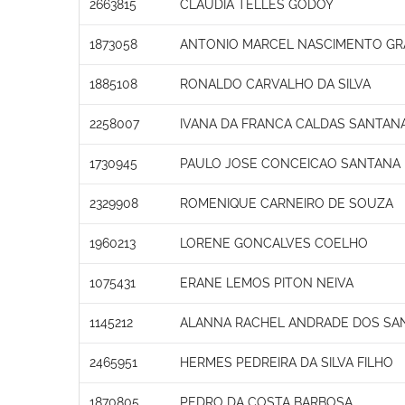
2663815
CLAUDIA TELLES GODOY
1873058
ANTONIO MARCEL NASCIMENTO GR
1885108
RONALDO CARVALHO DA SILVA
2258007
IVANA DA FRANCA CALDAS SANTAN
1730945
PAULO JOSE CONCEICAO SANTANA
2329908
ROMENIQUE CARNEIRO DE SOUZA
1960213
LORENE GONCALVES COELHO
1075431
ERANE LEMOS PITON NEIVA
1145212
ALANNA RACHEL ANDRADE DOS SA
2465951
HERMES PEDREIRA DA SILVA FILHO
1870805
PEDRO DA COSTA BARBOSA