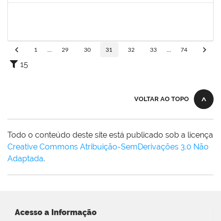
2267151
THAYSE ROBERTA ARAUJO PEREIRA
Técnico
23007.00020540/2023-28
08/01/2024
06/02/2024
Concluído
1
...
29
30
31
32
33
...
74
15
VOLTAR AO TOPO
Todo o conteúdo deste site está publicado sob a licença
Creative Commons Atribuição-SemDerivações 3.0 Não
Adaptada
.
Acesso a Informação