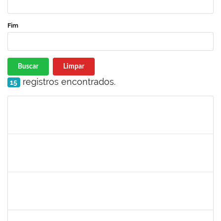
Fim
Buscar
Limpar
registros encontrados.
15
Matrícula
Nome
Cargo
Processo
Início
Fim
Status
2033165
RODRIGO DE SOUZA
Técnico
23007.00031550/2023-63
26/01/2024
09/02/2024
Concluído
1759761
FREDERICO JUNIOR GOMES DA SILVEIRA
Técnico
23007.00029816/2023-30
25/01/2024
08/02/2024
Concluído