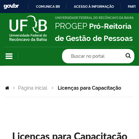
COMUNICA BR
ACESSO À INFORMAÇÃO
PARTI
IR
UNIVERSIDADE FEDERAL DO RECÔNCAVO DA BAHIA
PROGEP
Pró-Reitoria
PARA
O
de Gestão de Pessoas
CONTEÚDO
Buscar no portal
Página inicial
Licenças para Capacitação
Licenças para Capacitação