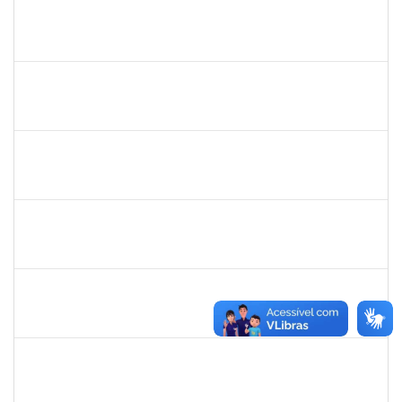
2257749
FABIO MORAIS NOVAES
Técnico
23007.00031402/2023-82
15/01/2024
13/04/2024
Concluído
2015363
ORLANDO EDSON ROCHA DE ALMEIDA
Técnico
23007.00028967/2023-61
12/01/2024
11/02/2024
Concluído
1213541
ALINE MARIA PEIXOTO LIMA
Docente
23007.00031466/2023-03
10/01/2024
10/03/2024
Concluído
2761255
KAROLINE NUNES DA GAMA SOUZA
Técnico
23007.00026568/2023-38
10/01/2024
08/02/2024
Concluído
1754684
LUAN SILVA OLIVEIRA
Técnico
23007.00029587/2023-05
09/01/2024
08/03/2024
Concluído
1755323
ERON LEMOS PITON
Técnico
23007.00029967/2023-27
09/01/2024
08/03/2024
Concluído