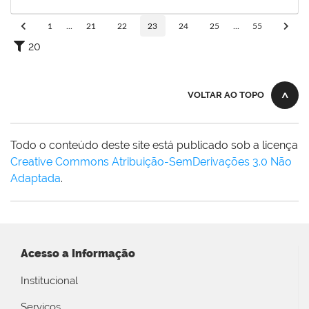
30/06/2023
Concluído
1
...
21
22
23
24
25
...
55
20
VOLTAR AO TOPO
Todo o conteúdo deste site está publicado sob a licença
Creative Commons Atribuição-SemDerivações 3.0 Não
Adaptada
.
Acesso a Informação
Institucional
Serviços