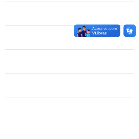
279671
MARIA BARBARA GONCALVES DOS SANTOS SILVA
Técnico
23007.00009774/2023-98
22/05/2023
22/06/2023
Concluído
1343648
PATRICIA FIGUEIREDO MARQUES
Docente
23007.00007314/2023-73
25/05/2023
23/06/2023
Concluído
2026459
SANDRINE DA SILVA SOUZA
Técnico
23007.00010233/2023-24
24/05/2022
25/06/2023
Concluído
2652407
JOAO MAURICIO DANTAS BATISTA
Técnico
23007.00010605/2023-68
12/06/2023
26/06/2023
Concluído
2093086
KASSIA AGUIAR NORBERTO RIOS
Docente
Requerimento 3322869
01/06/2023
30/06/2023
Concluído
1873058
ANTONIO MARCEL NASCIMENTO GRADIN
Técnico
23007.00023205/2022-50
01/06/2023