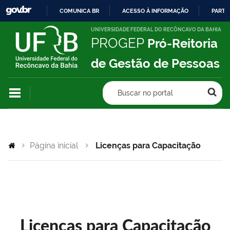
COMUNICA BR
ACESSO À INFORMAÇÃO
PARTI
IR
UNIVERSIDADE FEDERAL DO RECÔNCAVO DA BAHIA
PROGEP
Pró-Reitoria
PARA
O
de Gestão de Pessoas
CONTEÚDO
Buscar no portal
Página inicial
Licenças para Capacitação
Licenças para Capacitação