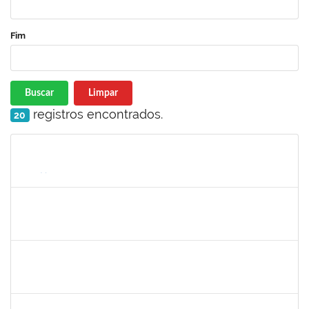
Fim
Buscar
Limpar
registros encontrados.
20
Matrícula
Nome
Cargo
Processo
Início
Fim
Status
1836984
VILMA COELHO ALMEIDA
Técnico
23007.00004175/2023-48
13/03/2023
12/05/2023
Concluído
1754357
RAFAEL SANTOS ANDRADE
Técnico
23007.00000158/2023-61
23/02/2023
24/05/2023
Concluído