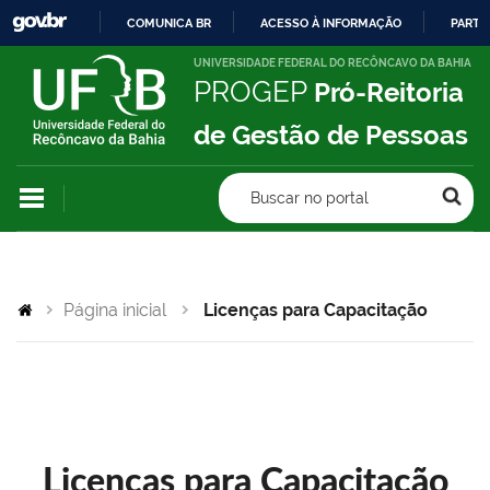
COMUNICA BR
ACESSO À INFORMAÇÃO
PARTI
IR
UNIVERSIDADE FEDERAL DO RECÔNCAVO DA BAHIA
PROGEP
Pró-Reitoria
PARA
O
de Gestão de Pessoas
CONTEÚDO
Buscar no portal
Página inicial
Licenças para Capacitação
Licenças para Capacitação