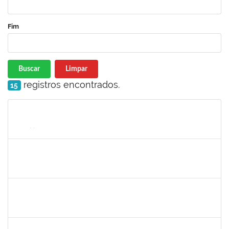
Fim
Buscar
Limpar
registros encontrados.
15
Matrícula
Nome
Cargo
Processo
Início
Fim
Status
1206405
FILIPE PEREIRA PAES
Técnico
23007.00023667/2022-89
02/05/2023
31/05/2023
Concluído
2654423
CRISTIANE SILVA AGUIAR
Docente
23007.00023209/2022-39
02/05/2023
31/05/2023
Concluído