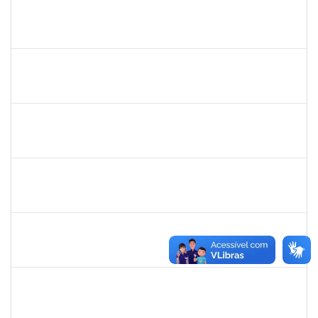
1557032
ZOZILENE NASCIMENTO SANTOS TELES
Técnico
23007.00030243/2022-47
07/05/2023
20/06/2023
Concluído
279671
MARIA BARBARA GONCALVES DOS SANTOS SILVA
Técnico
23007.00009774/2023-98
22/05/2023
22/06/2023
Concluído
1343648
PATRICIA FIGUEIREDO MARQUES
Docente
23007.00007314/2023-73
25/05/2023
23/06/2023
Concluído
2026459
SANDRINE DA SILVA SOUZA
Técnico
23007.00010233/2023-24
24/05/2022
25/06/2023
Concluído
2652407
JOAO MAURICIO DANTAS BATISTA
Técnico
23007.00010605/2023-68
12/06/2023
26/06/2023
Concluído
2093086
KASSIA AGUIAR NORBERTO RIOS
Docente
Requerimento 3322869
01/06/2023
30/06/2023
Concluído