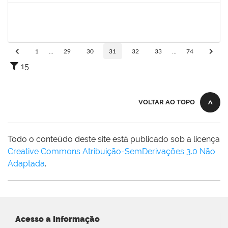
1873058
ANTONIO MARCEL NASCIMENTO GRADIN
Técnico
23007.00023205/2022-50
01/06/2023
30/06/2023
Concluído
1
...
29
30
31
32
33
...
74
15
VOLTAR AO TOPO
Todo o conteúdo deste site está publicado sob a licença
Creative Commons Atribuição-SemDerivações 3.0 Não
Adaptada
.
Acesso a Informação