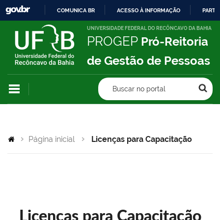
COMUNICA BR
ACESSO À INFORMAÇÃO
PARTI
IR
UNIVERSIDADE FEDERAL DO RECÔNCAVO DA BAHIA
PROGEP
Pró-Reitoria
PARA
O
de Gestão de Pessoas
CONTEÚDO
Buscar no portal
Página inicial
Licenças para Capacitação
Licenças para Capacitação