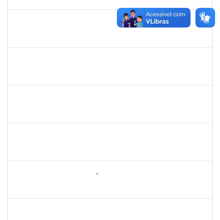
26/01/2024
Concluído
1752810
SHIRLEY GUIMARAES ARAUJO
Técnico
23007.00028983/2023-17
28/12/2023
26/01/2024
Concluído
2131990
JEAN PAULO DOS SANTOS CARVALHO
23007.00020179/2023-75
23/12/2023
21/03/2024
Concluído
1146301
FERNANDO ANTONIO NOGUEIRA DE JESUS
Técnico
23007.0029459/2023-66
20/12/2023
18/01/2024
Concluído
1170516
JOCELIA MARIA DE JESUS
Técnico
23007.00005816/2023-70
14/12/2023
13/03/2024
Concluído
2260005
ESTEFANIA DA CONCEIÇÃO NEVES
Técnico
23007.00008303/2023-45
11/12/2023
29/12/2023
Concluído
1753055
RAFHAEL PEIXOTO TEIXEIRA
Técnico