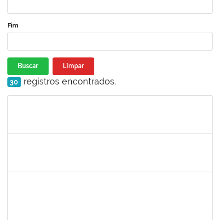
Fim
Buscar
Limpar
registros encontrados.
30
Matrícula
Nome
Cargo
Processo
Início
Fim
Status
1673006
ALINE SANTIAGO BARBOSA
Técnico
23007.00023251/2024-63
20/01/2024
18/02/2025
Concluído
1730986
CAMILLA PINHEIRO BLANCO
Técnico
23007.00025301/2023-06
15/01/2024
09/02/2024
Concluído