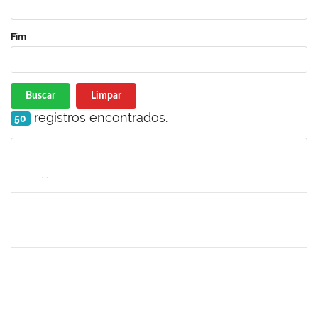
Fim
Buscar
Limpar
registros encontrados.
50
Matrícula
Nome
Cargo
Processo
Início
Fim
Status
1206405
FILIPE PEREIRA PAES
Técnico
23007.00023667/2022-89
02/05/2023
31/05/2023
Concluído
2654423
CRISTIANE SILVA AGUIAR
Docente
23007.00023209/2022-39
02/05/2023
31/05/2023
Concluído