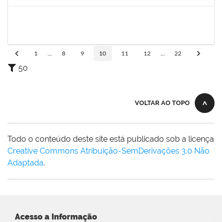
Concluído
2652407
JOAO MAURICIO DANTAS BATISTA
Técnico
23007.00010607/2023-14
03/08/2023
17/08/2023
Concluído
1
...
8
9
10
11
12
...
22
50
VOLTAR AO TOPO
Todo o conteúdo deste site está publicado sob a licença
Creative Commons Atribuição-SemDerivações 3.0 Não
Adaptada
.
Acesso a Informação