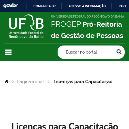
COMUNICA BR
ACESSO À INFORMAÇÃO
PARTI
IR
UNIVERSIDADE FEDERAL DO RECÔNCAVO DA BAHIA
PROGEP
Pró-Reitoria
PARA
O
de Gestão de Pessoas
CONTEÚDO
Buscar no portal
Página inicial
Licenças para Capacitação
Licenças para Capacitação