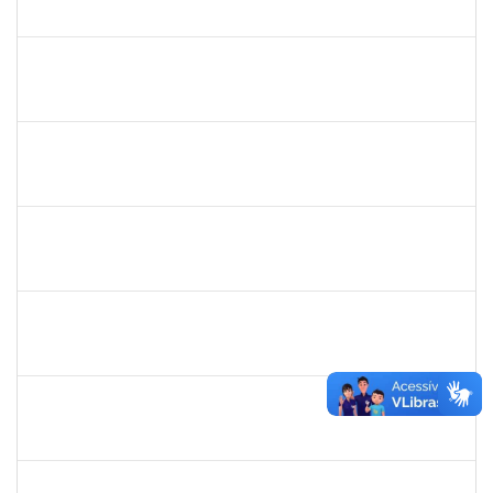
23007.00007449/2023-17
10/04/2023
09/07/2023
Concluído
1755073
VALFREDO DA CONCEICAO PEIXOTO
Técnico
23007.00011502/2023-02
26/06/2023
10/07/2023
Concluído
1983553
DANILO DA CONCEICAO VALVERDE
Técnico
23007.00011204/2023-94
12/06/2023
11/07/2023
Concluído
2401210
ALEX DO NASCIMENTO AMBROSIO
Técnico
23007.00026404/2022-07
12/06/2023
11/07/2023
Concluído
1644090
MIRELLA PRAZERES RODRIGUES
Técnico
23007.00012834/2023-25
28/06/2023
12/07/2023
Concluído
1573629
FLAVIA SABINA DA SILVA SOUZA
Técnico
3321690
19/06/2023
14/07/2023
Concluído
1573600