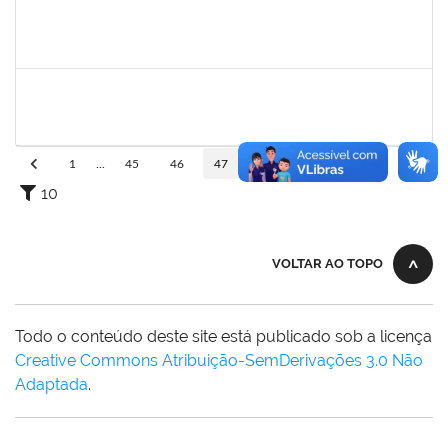
2093086
KASSIA AGUIAR NORBERTO RIOS
Docente
Requerimento 3322869
01/06/2023
30/06/2023
Concluído
1873058
ANTONIO MARCEL NASCIMENTO GRADIN
Técnico
23007.00023205/2022-50
01/06/2023
30/06/2023
Concluído
1
...
45
46
47
48
49
...
110
10
VOLTAR AO TOPO
Todo o conteúdo deste site está publicado sob a licença
Creative Commons Atribuição-SemDerivações 3.0 Não
Adaptada
.