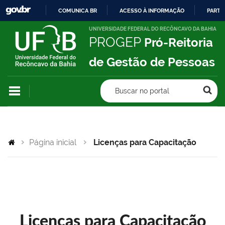
COMUNICA BR
ACESSO À INFORMAÇÃO
PARTI
IR
UNIVERSIDADE FEDERAL DO RECÔNCAVO DA BAHIA
PROGEP
Pró-Reitoria
PARA
O
de Gestão de Pessoas
CONTEÚDO
Buscar no portal
Página inicial
Licenças para Capacitação
Licenças para Capacitação