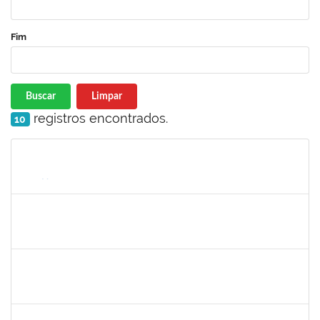
Fim
Buscar
Limpar
registros encontrados.
10
Matrícula
Nome
Cargo
Processo
Início
Fim
Status
1022926
ANGELICA MORGANA ARAUJO FREITAS
Técnico
23007.00030286/2022-50
08/03/2023
06/06/2023
Concluído
2361855
LUCAS SANTOS LISBOA
Técnico
23007.00005199/2023-45
09/04/2023
07/06/2023
Concluído