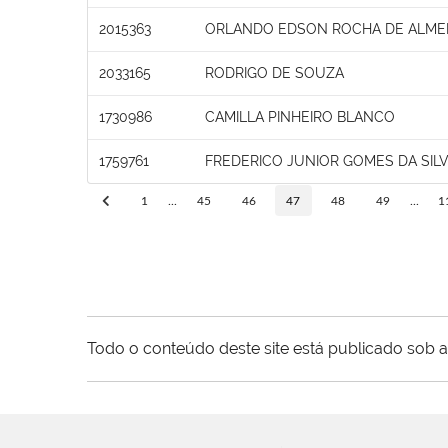
2015363
ORLANDO EDSON ROCHA DE ALME
2033165
RODRIGO DE SOUZA
1730986
CAMILLA PINHEIRO BLANCO
1759761
FREDERICO JUNIOR GOMES DA SILV
1
...
45
46
47
48
49
...
1
Todo o conteúdo deste site está publicado sob a