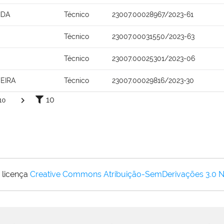
IDA
Técnico
23007.00028967/2023-61
Técnico
23007.00031550/2023-63
Técnico
23007.00025301/2023-06
EIRA
Técnico
23007.00029816/2023-30
10
10
 licença
Creative Commons Atribuição-SemDerivações 3.0 