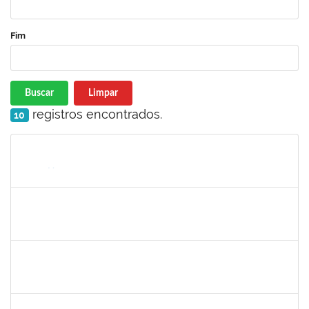
Fim
Buscar
Limpar
registros encontrados.
10
Matrícula
Nome
Cargo
Processo
Início
Fim
Status
1213541
ALINE MARIA PEIXOTO LIMA
Docente
23007.00031466/2023-03
10/01/2024
10/03/2024
Concluído
2761255
KAROLINE NUNES DA GAMA SOUZA
Técnico
23007.00026568/2023-38
10/01/2024
08/02/2024
Concluído