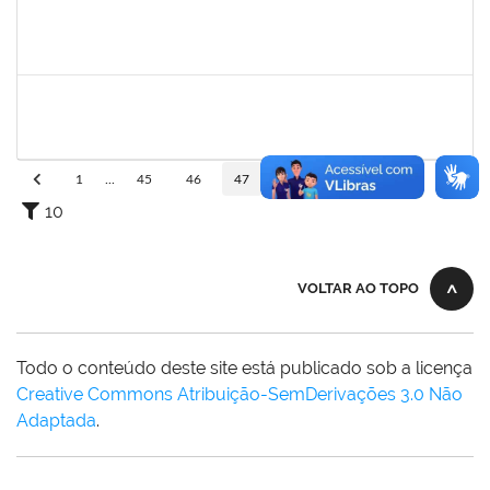
1557646
RITA DE CASSIA FALCAO BORJA CORREIA
Técnico
23007.00026955/2023-65
04/01/2024
01/02/2024
Concluído
1217453
ANDRESSA HOSANA SOUZA DE OLIVEIRA
Técnico
23007.00027174/2023-69
02/01/2024
31/01/2024
Concluído
1
...
45
46
47
48
49
...
110
10
VOLTAR AO TOPO
Todo o conteúdo deste site está publicado sob a licença
Creative Commons Atribuição-SemDerivações 3.0 Não
Adaptada
.