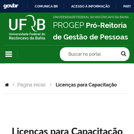
COMUNICA BR
ACESSO À INFORMAÇÃO
PARTI
IR
UNIVERSIDADE FEDERAL DO RECÔNCAVO DA BAHIA
PROGEP
Pró-Reitoria
PARA
O
de Gestão de Pessoas
CONTEÚDO
Buscar no portal
Página inicial
Licenças para Capacitação
Licenças para Capacitação