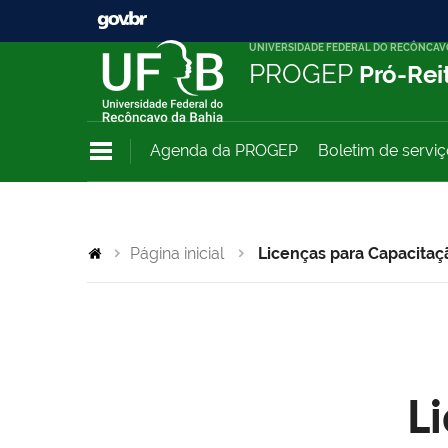
UNIVERSIDADE FEDERAL DO RECÔNCAV
PROGEP
Pró-Rei
Agenda da PROGEP
Boletim de servi
Página inicial
Licenças para Capacitaç
L