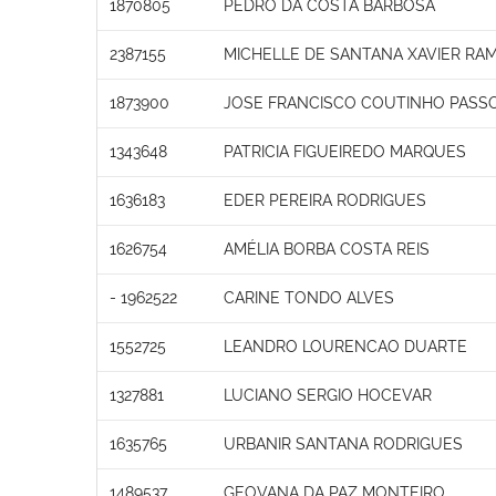
1870805
PEDRO DA COSTA BARBOSA
2387155
MICHELLE DE SANTANA XAVIER RA
1873900
JOSE FRANCISCO COUTINHO PASS
1343648
PATRICIA FIGUEIREDO MARQUES
1636183
EDER PEREIRA RODRIGUES
1626754
AMÉLIA BORBA COSTA REIS
- 1962522
CARINE TONDO ALVES
1552725
LEANDRO LOURENCAO DUARTE
1327881
LUCIANO SERGIO HOCEVAR
1635765
URBANIR SANTANA RODRIGUES
1489537
GEOVANA DA PAZ MONTEIRO