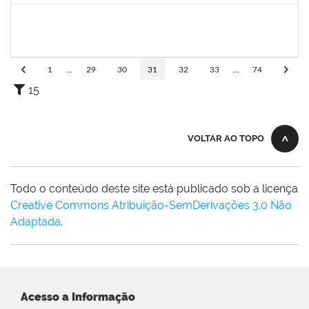
2257468
OSCAR CARDOSO DE ALMEIDA NETO
Técnico
23007.00025236/2023-15
01/01/2024
26/01/2024
Concluído
1
...
29
30
31
32
33
...
74
15
VOLTAR AO TOPO
Todo o conteúdo deste site está publicado sob a licença
Creative Commons Atribuição-SemDerivações 3.0 Não
Adaptada
.
Acesso a Informação