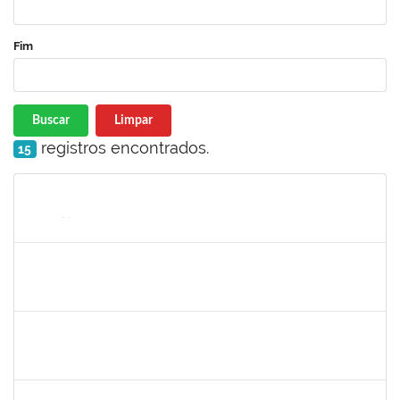
Fim
Buscar
Limpar
registros encontrados.
15
Matrícula
Nome
Cargo
Processo
Início
Fim
Status
1213541
ALINE MARIA PEIXOTO LIMA
Docente
23007.00031466/2023-03
10/01/2024
10/03/2024
Concluído
2761255
KAROLINE NUNES DA GAMA SOUZA
Técnico
23007.00026568/2023-38
10/01/2024
08/02/2024
Concluído