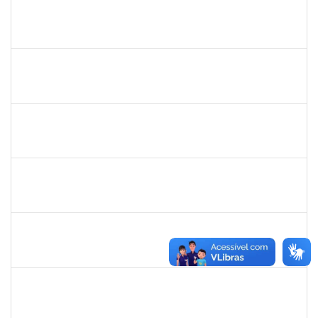
1557646
RITA DE CASSIA FALCAO BORJA CORREIA
Técnico
23007.00026955/2023-65
04/01/2024
01/02/2024
Concluído
1217453
ANDRESSA HOSANA SOUZA DE OLIVEIRA
Técnico
23007.00027174/2023-69
02/01/2024
31/01/2024
Concluído
1872886
JURANDIR DE JESUS ALMEIDA
Técnico
23007.00027745/2022-78
02/01/2024
31/01/2024
Concluído
2142201
WINNIE MALI SAMPAIO LIMA
23007.00030182/2023-42
02/01/2024
16/01/2024
Concluído
2257639
ADRIELE GONZAGA DE MOURA
Técnico
23007.00030188/2023-74
02/01/2024
05/02/2024
Concluído
2258018
LUZIANE DOS SANTOS
Técnico
23007.00007418/2023-78
02/01/2024
02/03/2024
Concluído