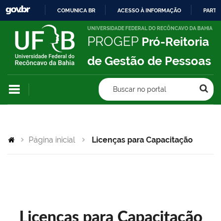
COMUNICA BR
ACESSO À INFORMAÇÃO
PARTI
IR
UNIVERSIDADE FEDERAL DO RECÔNCAVO DA BAHIA
PROGEP
Pró-Reitoria
PARA
O
de Gestão de Pessoas
CONTEÚDO
Buscar no portal
Página inicial
Licenças para Capacitação
Licenças para Capacitação