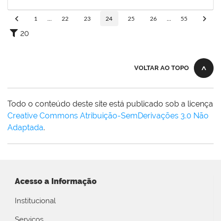
29/12/2023
Concluído
1
...
22
23
24
25
26
...
55
20
VOLTAR AO TOPO
Todo o conteúdo deste site está publicado sob a licença
Creative Commons Atribuição-SemDerivações 3.0 Não
Adaptada
.
Acesso a Informação
Institucional
Serviços