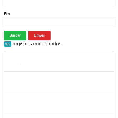
Fim
Buscar
Limpar
registros encontrados.
20
Matrícula
Nome
Cargo
Processo
Início
Fim
Status
1213541
ALINE MARIA PEIXOTO LIMA
Docente
23007.00031466/2023-03
10/01/2024
10/03/2024
Concluído
2761255
KAROLINE NUNES DA GAMA SOUZA
Técnico
23007.00026568/2023-38
10/01/2024
08/02/2024
Concluído