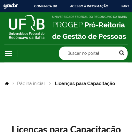
COMUNICA BR
ACESSO À INFORMAÇÃO
PARTI
IR
UNIVERSIDADE FEDERAL DO RECÔNCAVO DA BAHIA
PROGEP
Pró-Reitoria
PARA
O
de Gestão de Pessoas
CONTEÚDO
Buscar no portal
Página inicial
Licenças para Capacitação
Licenças para Capacitação