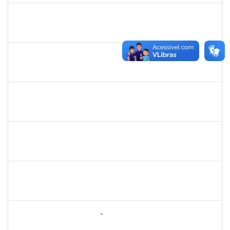
2257468
OSCAR CARDOSO DE ALMEIDA NETO
Técnico
23007.00025236/2023-15
01/01/2024
26/01/2024
Concluído
1752810
SHIRLEY GUIMARAES ARAUJO
Técnico
23007.00028983/2023-17
28/12/2023
26/01/2024
Concluído
2131990
JEAN PAULO DOS SANTOS CARVALHO
23007.00020179/2023-75
23/12/2023
21/03/2024
Concluído
1146301
FERNANDO ANTONIO NOGUEIRA DE JESUS
Técnico
23007.0029459/2023-66
20/12/2023
18/01/2024
Concluído
1170516
JOCELIA MARIA DE JESUS
Técnico
23007.00005816/2023-70
14/12/2023
13/03/2024
Concluído
2260005
ESTEFANIA DA CONCEIÇÃO NEVES
Técnico
23007.00008303/2023-45
11/12/2023